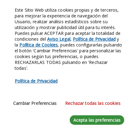
Este Sitio Web utiliza cookies propias y de terceros,
para mejorar la experiencia de navegación del
Usuario, realizar análisis estadísticos sobre su
utilización y mostrar publicidad útil para tu interés.
Puedes pulsar ACEPTAR para aceptar la totalidad de
condiciones del
Aviso Legal
,
Política de Privacidad
y
la
Política de Cookies
, puedes configurarlas pulsando
el botón 'Cambiar Preferencias' para personalizar las
cookies según tus preferencias, o puedes
RECHAZARLAS TODAS pulsando en 'Rechazar
todas'.
Política de Privacidad
SIGLO XVI
Cambiar Preferencias
Rechazar todas las cookies
Jueves Santo de 1568, procesión de la
Santa Vera Cruz en Mota del Cuervo
Acepta las preferencias
Numerosos vecinos se estaban congregando en torno a la nueva
portada de la iglesia parroquial de San Miguel Arcángel de Mota