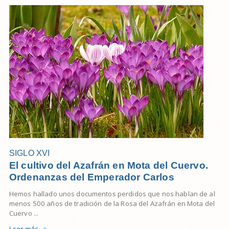
SIGLO XVI
El cultivo del Azafrán en Mota del Cuervo.
Ordenanzas del Emperador Carlos
Hemos hallado unos documentos perdidos que nos hablan de al
menos 500 años de tradición de la Rosa del Azafrán en Mota del
Cuervo ...
Leer más