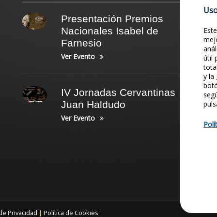
Uso
Presentación Premios
Nacionales Isabel de
Este
mejo
Farnesio
anál
Ver Evento
útil
tota
y la
botó
IV Jornadas Cervantinas
seg
Juan Haldudo
puls
Ver Evento
Polí
 de Privacidad
|
Política de Cookies