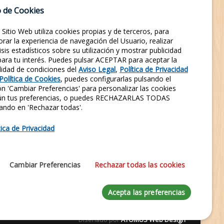
 de Cookies
COLABORACIÓN
SIGLO XVII
PARTICIPA
 Sitio Web utiliza cookies propias y de terceros, para
FOTOS DE GRUPOS
ASOCIACIÓN
SUSCRÍBETE
rar la experiencia de navegación del Usuario, realizar
isis estadísticos sobre su utilización y mostrar publicidad
SIGLO XVIII
SIGLO XIX
REVISTAS
LEYENDA TORRE
 para tu interés. Puedes pulsar ACEPTAR para aceptar la
lidad de condiciones del
Aviso Legal
,
Política de Privacidad
Política de Cookies
, puedes configurarlas pulsando el
Entra en nuestras Redes Sociales y síguenos.
n 'Cambiar Preferencias' para personalizar las cookies
Conocerás nuestra Historia al instante.
ún tus preferencias, o puedes RECHAZARLAS TODAS
ando en 'Rechazar todas'.
1970
421
124
158
SEGUIDORES
SEGUIDORES
SEGUIDORES
SEGUIDORES
tica de Privacidad
FACEBOOK
X
LINKEDIN
INSTAGRAM
137
Cambiar Preferencias
Rechazar todas las cookies
SUSCRIPTORES
YOUTUBE
Acepta las preferencias
Diseñado por
ATOMUS Web Design