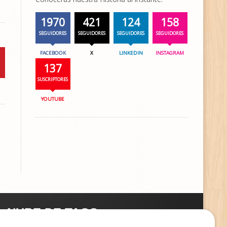
1970
421
124
158
SEGUIDORES
SEGUIDORES
SEGUIDORES
SEGUIDORES
FACEBOOK
X
LINKEDIN
INSTAGRAM
137
SUSCRIPTORES
YOUTUBE
NUBE DE TAGS