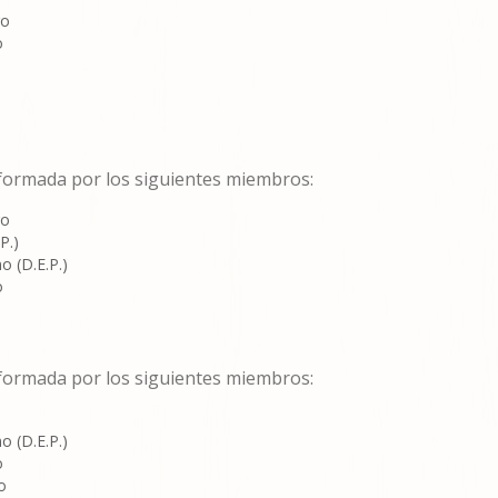
go
o
 formada por los siguientes miembros:
go
P.)
o (D.E.P.)
o
 formada por los siguientes miembros:
o (D.E.P.)
o
o