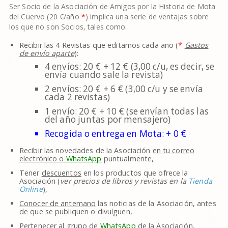
Ser Socio de la Asociación de Amigos por la Historia de Mota
del Cuervo (20 €/año
*
) implica una serie de ventajas sobre
los que no son Socios, tales como:
Recibir las 4 Revistas que editamos cada año (
*
Gastos
de envío aparte
):
4 envíos: 20 € + 12 € (3,00 c/u, es decir, se
envía cuando sale la revista)
2 envíos: 20 € + 6 € (3,00 c/u y se envía
cada 2 revistas)
1 envío: 20 € + 10 € (se envían todas las
del año juntas por mensajero)
Recogida o entrega en Mota: + 0 €
Recibir las novedades de la Asociación
en tu correo
electrónico o
WhatsApp
puntualmente,
Tener
descuentos
en los productos que ofrece la
Asociación (
ver precios de libros y revistas en la
Tienda
Online
),
Conocer de antemano
las noticias de la Asociación, antes
de que se publiquen o divulguen,
Pertenecer al grupo de
WhatsApp
de la Asociación,