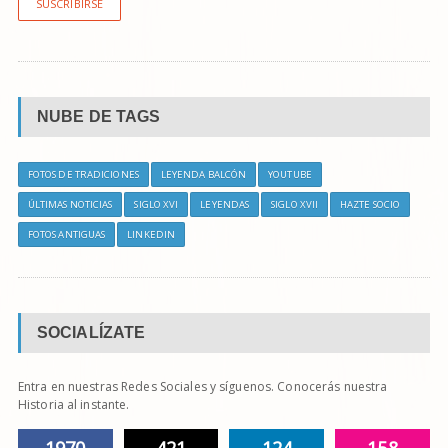
SUSCRIBIRSE
NUBE DE TAGS
FOTOS DE TRADICIONES
LEYENDA BALCÓN
YOUTUBE
ÚLTIMAS NOTICIAS
SIGLO XVI
LEYENDAS
SIGLO XVII
HAZTE SOCIO
FOTOS ANTIGUAS
LINKEDIN
SOCIALÍZATE
Entra en nuestras Redes Sociales y síguenos. Conocerás nuestra
Historia al instante.
1970
421
124
158