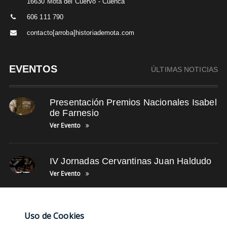
16630 Mota del Cuervo - Cuenca
606 111 790
contacto[arroba]historiademota.com
EVENTOS
ÚLTIMAS NOTICIAS
Presentación Premios Nacionales Isabel
de Farnesio
Ver Evento
IV Jornadas Cervantinas Juan Haldudo
Ver Evento
NUBE DE TAGS
Uso de Cookies