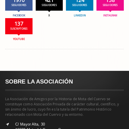
SEGUIDORES
SEGUIDORES
SEGUIDORES
SEGUIDORES
FACEBOOK
X
LINKEDIN
INSTAGRAM
137
SUSCRIPTORES
YOUTUBE
SOBRE LA ASOCIACIÓN
La Asociación de Amigos por la Historia de Mota del Cuervo se
constituye como Asociación Privada de carácter cultural, científico, y
sin ánimo de lucro, cuyo fin es la tutela del Patrimonio Histórico
relacionado con Mota del Cuervo y su entorno.
C/ Mayor Alta, 30