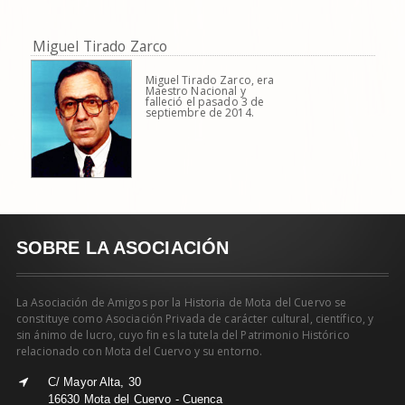
Miguel Tirado Zarco
Miguel Tirado Zarco, era
Maestro Nacional y
falleció el pasado 3 de
septiembre de 2014.
SOBRE LA ASOCIACIÓN
La Asociación de Amigos por la Historia de Mota del Cuervo se
constituye como Asociación Privada de carácter cultural, científico, y
sin ánimo de lucro, cuyo fin es la tutela del Patrimonio Histórico
relacionado con Mota del Cuervo y su entorno.
C/ Mayor Alta, 30
16630 Mota del Cuervo - Cuenca