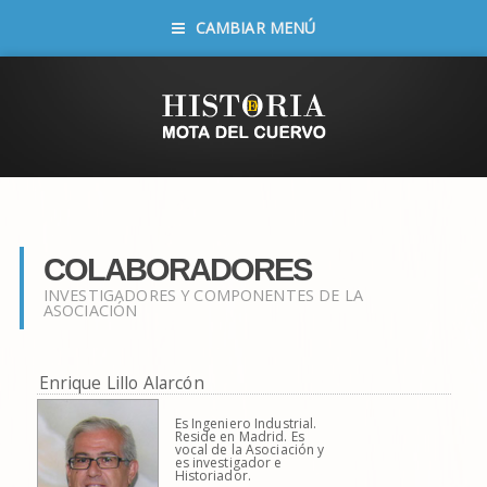
CAMBIAR MENÚ
COLABORADORES
INVESTIGADORES Y COMPONENTES DE LA
ASOCIACIÓN
Enrique Lillo Alarcón
Es Ingeniero Industrial.
Reside en Madrid. Es
vocal de la Asociación y
es investigador e
Historiador.