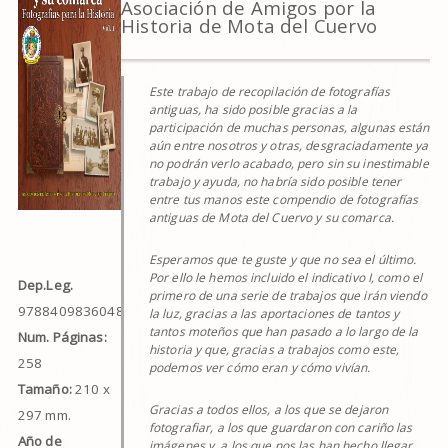
Asociación de Amigos por la
Historia de Mota del Cuervo
Este trabajo de recopilación de fotografías
antiguas, ha sido posible gracias a la
participación de muchas personas, algunas están
aún entre nosotros y otras, desgraciadamente ya
no podrán verlo acabado, pero sin su inestimable
trabajo y ayuda, no habría sido posible tener
entre tus manos este compendio de fotografías
antiguas de Mota del Cuervo y su comarca.
Esperamos que te guste y que no sea el último.
Por ello le hemos incluido el indicativo I, como el
Dep.Leg.
primero de una serie de trabajos que irán viendo
9788409836048
la luz, gracias a las aportaciones de tantos y
tantos moteños que han pasado a lo largo de la
Num. Páginas:
historia y que, gracias a trabajos como este,
258
podemos ver cómo eran y cómo vivían.
Tamaño:
210 x
Gracias a todos ellos, a los que se dejaron
297 mm.
fotografiar, a los que guardaron con cariño las
Año de
imágenes y, a los que nos las han hecho llegar,