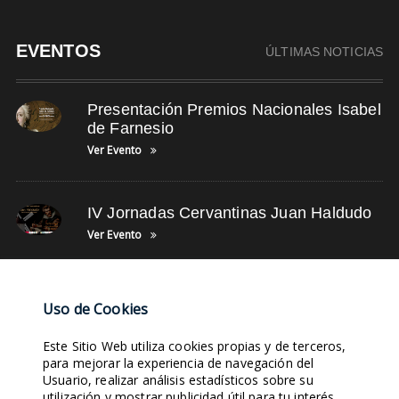
EVENTOS
ÚLTIMAS NOTICIAS
Presentación Premios Nacionales Isabel
de Farnesio
Ver Evento
IV Jornadas Cervantinas Juan Haldudo
Ver Evento
NUBE DE TAGS
Uso de Cookies
Este Sitio Web utiliza cookies propias y de terceros,
FACEBOOK
LEYENDA TORRE
LEYENDA BALCÓN
FOTOS DE OFICIOS
para mejorar la experiencia de navegación del
Usuario, realizar análisis estadísticos sobre su
TUNEL DEL TIEMPO
ARCHIVOS
FOTOS DE GRUPOS
TWITTER
utilización y mostrar publicidad útil para tu interés.