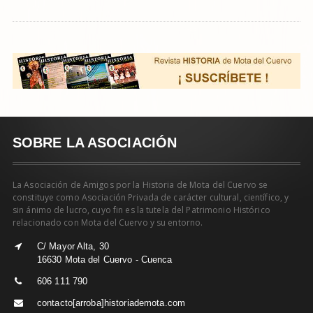
SOBRE LA ASOCIACIÓN
La Asociación de Amigos por la Historia de Mota del Cuervo se
constituye como Asociación Privada de carácter cultural, científico, y
sin ánimo de lucro, cuyo fin es la tutela del Patrimonio Histórico
relacionado con Mota del Cuervo y su entorno.
C/ Mayor Alta, 30
16630 Mota del Cuervo - Cuenca
606 111 790
contacto[arroba]historiademota.com