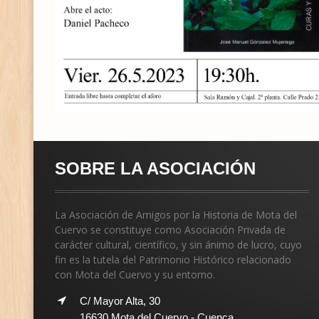
SOBRE LA ASOCIACIÓN
La Asociación de Amigos por la Historia de Mota del
Cuervo se constituye como Asociación Privada de
carácter cultural, científico, y sin ánimo de lucro, cuyo
fin es la tutela del Patrimonio Histórico relacionado
con Mota del Cuervo y su entorno.
C/ Mayor Alta, 30
16630 Mota del Cuervo - Cuenca