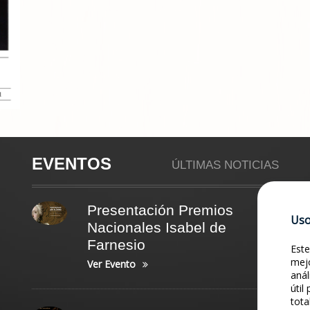
EVENTOS
ÚLTIMAS NOTICIAS
Presentación Premios
Uso
Nacionales Isabel de
Farnesio
Este
mejo
Ver Evento
anál
útil
tota