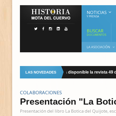
NOTICIAS
Y PRENSA
BUSCAR
DOCUMENTOS
LA ASOCIACIÓN
Ya disponible la revista 49 
LAS NOVEDADES
REVISTA
COLABORACIONES
Presentación "La Boti
Presentación del libro La Botica del Quijote, e