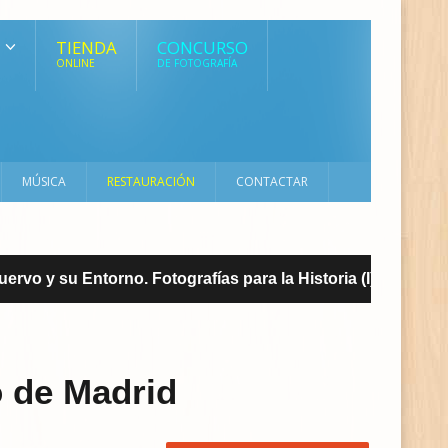
TIENDA
CONCURSO
ONLINE
DE FOTOGRAFÍA
MÚSICA
RESTAURACIÓN
CONTACTAR
rvo y su Entorno. Fotografías para la Historia (I)
REV
o de Madrid