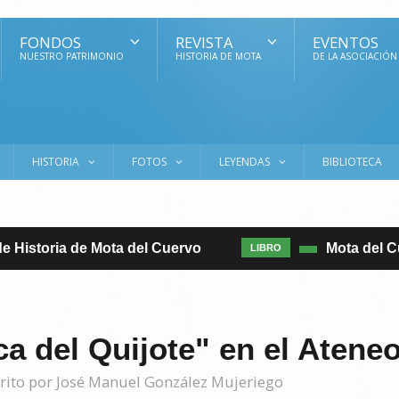
FONDOS
REVISTA
EVENTOS
NUESTRO PATRIMONIO
HISTORIA DE MOTA
DE LA ASOCIACIÓN
HISTORIA
FOTOS
LEYENDAS
BIBLIOTECA
de Historia de Mota del Cuervo
Mota del Cue
LIBRO
ca del Quijote" en el Atene
scrito por José Manuel González Mujeriego