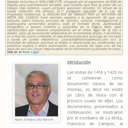
Además incluimos el ISSN 2386-5172, otorgado por el organismo de ISSN de
España para publicaciones seriadas, que acredita que éste es parte de un
trabajo más extenso, cuyos artículos aparecen seriados. En virtud de la
nueva redacción del artículo 32.1º parágrafo segundo de la Ley de
Propiedad Intelectual, la ASOCIACIÓN DE AMIGOS POR LA HISTORIA DE
MOTA DEL CUERVO hace mención expresa a la oposición de que sus
artículos sobre historia, artículos de opinión, noticias, investigaciones y
cualesquiera contenidos propios, bajo el formato texto, audiovisual,
fotográfico o sonoro insertos y accesibles en la Página Web, sean
reproducidos por terceros amparándose en el límite legal de la cita o
reseña, salvo las exclusiones amparadas en la normativa afecta. A tal efecto,
en virtud de cuanto antecede, le requerimos para que se ponga en contacto
a través de correo electrónico: contacto@historiademota.com con la
finalidad de efectuar solicitud al efecto o relacionarle las condiciones y/o
extremos sujetos a dicha autorización. Los autores de cada uno de los
artículos son los únicos responsables de la información publicada en estos.
Más en el
Aviso Legal
Introducci
ó
n
Las visitas de 1416 y 1429 no
se conservan como
documento clásico de las
mismas, es decir no existe
un Libro de Visita con el
proceso usado en ellas. Los
documentos, presentados a
continuación, se mostraron
por el escribano de La Mota,
Autor:
Enrique Lillo Alarcón
Francisco de Campos, al