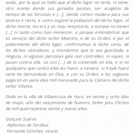
avida, por la qual se hall
ó
que el dicho logar no ten
í
a, ni tiene,
otro monte donde sus ganados pastan, ser acogidos de
tiempo de las fortunas e [...], donde corten madera para sus
lavores e resto, e como seg
ú
nd la pobla
ç
i
ó
n del dicho logar, el
dicho monte, les era y es muy nes
ç
esario, e aunque no tienen
[...] ni tanto como han menester, e porque entendemos que
es servi
ç
io del dicho se
ñ
or Maestre, e de su Orden, e por el
poblamiento del dicho logar, confirmamos la dicha carta, de
los dichos visitadores, y mandamos que le sea guardada, e
ninguna, ni algunas personas gela non contrallen, ni vayan, ni
pasen contra ella, no con [...] de lo contenido en ella, e si no
qualquiera que contra ellas les fuere, e veniere, si freyle fuera
serle he demandado en Dios, e con su Orden, e los seglares
pagar
á
n en pena dies mill maraved
í
s para la C
á
mara del dicho
se
ñ
or Infante.
Dado en la villa de Villaescusa de Haro, en veinte y ocho d
í
as
de mayo, a
ñ
o del nas
ç
imiento de Nuestro Se
ñ
or Jesu Christo
de mill quatro
ç
ientos veinte y nueve a
ñ
os.
Gon
ç
alo Su
á
res
Alphonso de Fortibus
Fernando S
á
nchez, vicario