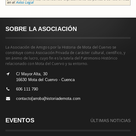
en el
Aviso Legal
SOBRE LA ASOCIACIÓN
La Asociación de Amigos por la Historia de Mota del Cuervo se
constituye como Asociación Privada de carácter cultural, científico, y
sin ánimo de lucro, cuyo fin es la tutela del Patrimonio Histórico
relacionado con Mota del Cuervo y su entorno.
C/ Mayor Alta, 30
16630 Mota del Cuervo - Cuenca
606 111 790
contacto[arroba]historiademota.com
EVENTOS
ÚLTIMAS NOTICIAS