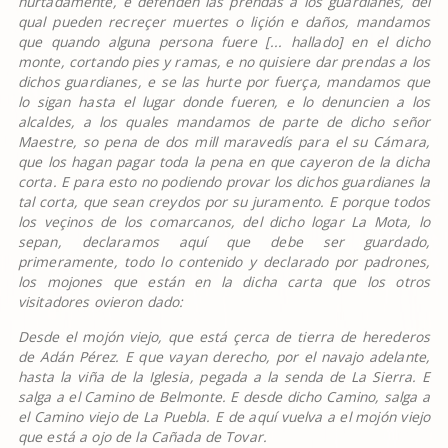
hurtadamente, e defenden las prendas a los guardianes, del
qual pueden recre
ç
er muertes o li
ç
i
ó
n e da
ñ
os, mandamos
que quando alguna persona fuere [... hallado] en el dicho
monte, cortando pies y ramas, e no quisiere dar prendas a los
dichos guardianes, e se las hurte por fuer
ç
a, mandamos que
lo sigan hasta el lugar donde fueren, e lo denuncien a los
alcaldes, a los quales mandamos de parte de dicho se
ñ
or
Maestre, so pena de dos mill maraved
í
s para el su C
á
mara,
que los hagan pagar toda la pena en que cayeron de la dicha
corta. E para esto no podiendo provar los dichos guardianes la
tal corta, que sean creydos por su juramento. E porque todos
los ve
ç
inos de los comarcanos, del dicho logar La Mota, lo
sepan, declaramos aqu
í
que debe ser guardado,
primeramente, todo lo contenido y declarado por padrones,
los mojones que est
á
n en la dicha carta que los otros
visitadores ovieron dado:
Desde el moj
ó
n viejo, que est
á ç
erca de tierra de herederos
de Ad
á
n P
é
rez. E que vayan derecho, por el navajo adelante,
hasta la vi
ñ
a de la Iglesia, pegada a la senda de La Sierra. E
salga a el Camino de Belmonte. E desde dicho Camino, salga a
el Camino viejo de La Puebla. E de aqu
í
vuelva a el moj
ó
n viejo
que est
á
a ojo de la Ca
ñ
ada de Tovar.