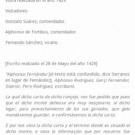
Visita realizada en el año 1429.
Visitadores:
Gonzalo Suárez, comendador.
Alphonso de Fortibus, comendador.
Fernando Sánchez, vicario.
[Escrito realizado el 28 de Mayo del año 1429]
"Alphonso Fern
á
ndez
[el texto está confundido, dice Serranos
en lugar de Fernández]
, Alphonso Rodr
í
guez, Gar
ç
i Fern
á
ndez,
Soprior, Pero Rodr
í
guez, escribano.
La qual dicha carta de dicho con
ç
ejo, nos fue pedido que pues
que el dicho monte dehessa era muy nes
ç
esario, al dicho
logar, para provechamiento de los sus ganados, que gelo
mand
á
semos guardar, e confirm
á
semos la dicha carta.
E por nos vista la dicha carta y el t
é
rmino donde es situado el
dicho monte, e vista la informa
ç
i
ó
n que por nosotros fue