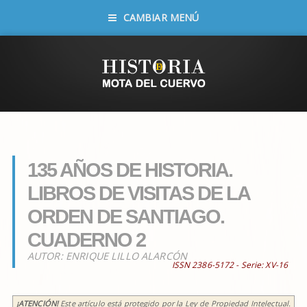
CAMBIAR MENÚ
135 AÑOS DE HISTORIA.
LIBROS DE VISITAS DE LA
ORDEN DE SANTIAGO.
CUADERNO 2
AUTOR:
ENRIQUE LILLO ALARCÓN
ISSN 2386-5172 - Serie:
XV-16
¡ATENCIÓN!
Este artículo está protegido por la Ley de Propiedad Intelectual.