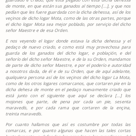
de monte, en que est
á
n sus ganados al tiempo [...], y que nos
ped
í
an que les fuere guardada con la dicha dehessa, as
í
de los
ve
ç
inos de dicho logar Mota, como de las otras partes, porque
el dicho logar Mota sea mejor poblado, por servi
ç
io del dicho
se
ñ
or Maestre e de esa Orden.
E nos veyendo el logar donde estava la dicha dehessa y el
peda
ç
o de nuevo criado, e como est
á
muy provechosa para
guarda de los ganados del dicho logar, e pobla
ç
i
ó
n, e del
se
ñ
or
í
o del dicho se
ñ
or Maestre, e de la su Orden, mandamos
de parte de dicho se
ñ
or Maestre, e por el poder
í
o e autoridad
a nosotros dada, de
é
l e de su Orden, que de aqu
í
adelante,
qualquiera persona as
í
de los ve
ç
inos del dicho logar La Mota,
como de los otros logares comarcanos, que cortaren pie en la
dicha dehesa de monte en el peda
ç
o nuevamente criado que
est
á
junto con el siguiente que aqu
í
se declara [...] los
mojones que parte, de pena por cada un pie, sesenta
maraved
í
s, e por cada rama que cortaren de la en
ç
ina,
treinta maraved
í
s.
Por cuanto hallamos que as
í
es costumbre por todas las
comarcas, e por quanto algunas que hacen las tales cortas