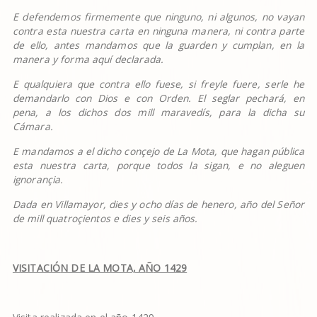
E defendemos firmemente que ninguno, ni algunos, no vayan
contra esta nuestra carta en ninguna manera, ni contra parte
de ello, antes mandamos que la guarden y cumplan, en la
manera y forma aqu
í
declarada.
E qualquiera que contra ello fuese, si freyle fuere, serle he
demandarlo con Dios e con Orden. El seglar pechar
á
, en
pena, a los dichos dos mill maraved
í
s, para la dicha su
C
á
mara.
E mandamos a el dicho con
ç
ejo de La Mota, que hagan p
ú
blica
esta nuestra carta, porque todos la sigan, e no aleguen
ignoran
ç
ia.
Dada en Villamayor, dies y ocho d
í
as de henero, a
ñ
o del Se
ñ
or
de mill quatro
ç
ientos e dies y seis a
ñ
os.
VISITACI
Ó
N DE LA MOTA, A
Ñ
O 1429