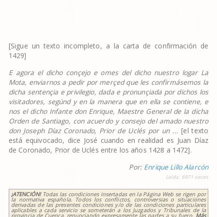
[Sigue un texto incompleto, a la carta de confirmación de
1429]
E agora el dicho con
ç
ejo e omes del dicho nuestro logar La
Mota, enviarnos a pedir por mer
ç
ed que les confirm
á
semos la
dicha senten
ç
ia e privilegio, dada e pronun
ç
iada por dichos los
visitadores, seg
ú
nd y en la manera que en ella se contiene, e
nos el dicho Infante don Enrique, Maestre General de la dicha
Orden de Santiago, con acuerdo y consejo del amado nuestro
don Joseph D
í
az Coronado, Prior de Ucl
é
s por un ...
[el texto
está equivocado, dice José cuando en realidad es Juan Díaz
de Coronado, Prior de Uclés entre los años 1428 a 1472].
Por:
Enrique Lillo Alarcón
Leída:
6971
veces
¡ATENCIÓN!
Todas las condiciones insertadas en la Página Web se rigen por
la normativa española. Todos los conflictos, controversias o situaciones
derivadas de las presentes condiciones y/o de las condiciones particulares
aplicables a cada servicio se someterán a los Juzgados y Tribunales de la
provincia de Cuenca, renunciando expresamente las partes a su fuero.
Más