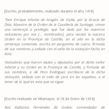
[Escrito, probablemente, realizado durante el año 1416]
"Don Enrique Infante de Arag
ó
n, de Si
ç
ilia, por la Gracia de
Dios, Maestre de la Orden de la Cavaller
í
a de Santiago, vimos
una senten
ç
ia e privilegio, que fue dada por los nuestros
visitadores por nos [... nombrados], para vesitar la nuestra
Orden en la Provin
ç
ia de Castilla, en el a
ñ
o en la dicha
senten
ç
ia contenido, escrita en pergamino de cuero, firmada
de sus nombres y sellada con el sello de la visita
ç
i
ó
n fecha en
é
sta.
Visitadores que fueron dados y diputados por el dicho se
ñ
or
Infante y su Orden en la Provin
ç
ia de Castilla, y firmada de
sus nombres, e de Pero Rodr
í
guez escribano de la dicha
visita
ç
i
ó
n, sellado con el sello de
ç
era en las espaldas, a el
tenor de la qual es esta que se sigue:
[Escrito realizado en Villamayor, el 18 de Enero de 1416]
Nos Alphonso Fern
á
ndez de Godoy, comendador de