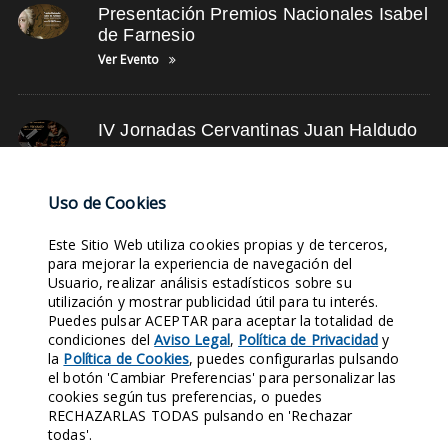
Presentación Premios Nacionales Isabel
de Farnesio
Ver Evento
IV Jornadas Cervantinas Juan Haldudo
Ver Evento
Uso de Cookies
NUBE DE TAGS
Este Sitio Web utiliza cookies propias y de terceros,
para mejorar la experiencia de navegación del
Usuario, realizar análisis estadísticos sobre su
FOTOS ANTIGUAS
PARTICIPA
FOTOS DE MÚSICA
COLABORACIÓN
utilización y mostrar publicidad útil para tu interés.
Puedes pulsar ACEPTAR para aceptar la totalidad de
FOTOS DE DEPORTES
ÚLTIMAS NOTICIAS
FOTOS DE OFICIOS
LEYENDAS
condiciones del
Aviso Legal
,
Política de Privacidad
y
RETRATOS ANTIGUOS
FOTOS DE GRUPOS
la
Política de Cookies
, puedes configurarlas pulsando
el botón 'Cambiar Preferencias' para personalizar las
cookies según tus preferencias, o puedes
Entra en nuestras Redes Sociales y síguenos. Conocerás nuestra
RECHAZARLAS TODAS pulsando en 'Rechazar
Historia al instante.
todas'.