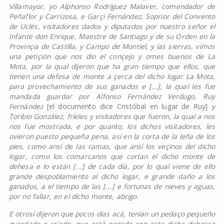
Villamayor, yo Alphonso Rodr
í
guez Malaver, comendador de
Pe
ñ
aflor y Carrizosa, e Gar
ç
i Fern
á
ndez, Soprior del Convento
de Ucl
é
s, visitadores dados y diputados por nuestro se
ñ
or el
Infante don Enrique, Maestre de Santiago y de su Orden en la
Provin
ç
ia de Castilla, y Campo de Montiel, y las sierras, vimos
una peti
ç
i
ó
n que nos dio el con
ç
ejo y omes buenos de La
Mota, por la qual dijeron que ha gran tiempo que ellos, que
tienen una defesa de monte a
ç
erca del dicho logar La Mota,
para provechamiento de sus ganados e [...], la qual les fue
mandada guardar por Alfonso Fern
á
ndez Verdugo, Ruy
Fern
á
ndez
[el documento dice Cristóbal en lugar de Ruy]
y
Toribio Gonz
á
lez, fr
í
eles y visitadores que fueron, la qual a nos
nos fue mostrada, e por quanto, los dichos visitadores, les
ovieron puesto peque
ñ
a pena, as
í
en la corta de la le
ñ
a de los
pies, como ans
í
de las ramas, que ans
í
los ve
ç
inos del dicho
logar, como los comarcanos que cortan el dicho monte de
dehesa e lo est
á
n [...] de cada d
í
a, por lo qual viene de ello
grande despoblamiento al dicho logar, e grande da
ñ
o a los
ganados, a el tiempo de las [...] e fortunas de nieves y aguas,
por no fallar, en el dicho monte, abrigo.
E otros
í
dijeron que pocos d
í
as ac
á
, ten
í
an un peda
ç
o peque
ñ
o
guardado e criado, que est
á
pegado con esta dicha dehessa