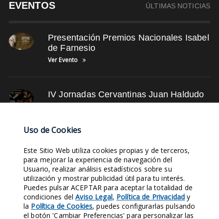
EVENTOS
ÚLTIMAS NOTICIAS
Presentación Premios Nacionales Isabel
de Farnesio
Ver Evento
IV Jornadas Cervantinas Juan Haldudo
Ver Evento
Uso de Cookies
NUBE DE TAGS
Este Sitio Web utiliza cookies propias y de terceros,
para mejorar la experiencia de navegación del
Usuario, realizar análisis estadísticos sobre su
RETRATOS ANTIGUOS
SIGLO XX
LINKEDIN
ASOCIACIÓN
utilización y mostrar publicidad útil para tu interés.
Puedes pulsar ACEPTAR para aceptar la totalidad de
FOTOS DE TRADICIONES
EVENTOS
SUSCRÍBETE
TUNEL DEL TIEMPO
condiciones del
Aviso Legal
,
Política de Privacidad
y
COLABORACIÓN
TIENDA ONLINE
la
Política de Cookies
, puedes configurarlas pulsando
el botón 'Cambiar Preferencias' para personalizar las