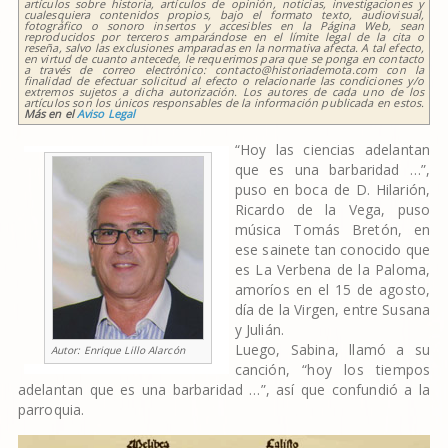
artículos sobre historia, artículos de opinión, noticias, investigaciones y
cualesquiera contenidos propios, bajo el formato texto, audiovisual,
fotográfico o sonoro insertos y accesibles en la Página Web, sean
reproducidos por terceros amparándose en el límite legal de la cita o
reseña, salvo las exclusiones amparadas en la normativa afecta. A tal efecto,
en virtud de cuanto antecede, le requerimos para que se ponga en contacto
a través de correo electrónico: contacto@historiademota.com con la
finalidad de efectuar solicitud al efecto o relacionarle las condiciones y/o
extremos sujetos a dicha autorización. Los autores de cada uno de los
artículos son los únicos responsables de la información publicada en estos.
Más en el
Aviso Legal
“Hoy las ciencias adelantan
que es una barbaridad …”,
puso en boca de D. Hilarión,
Ricardo de la Vega, puso
música Tomás Bretón, en
ese sainete tan conocido que
es La Verbena de la Paloma,
amoríos en el 15 de agosto,
día de la Virgen, entre Susana
y Julián.
Luego, Sabina, llamó a su
Autor:
Enrique Lillo Alarcón
canción, “hoy los tiempos
adelantan que es una barbaridad …”, así que confundió a la
parroquia.