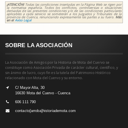
¡ATENCIÓN!
Todas las condiciones insertadas en la Página Web se rigen por
la normativa española. Todos los conflictos, controversias o situaciones
derivadas de las presentes condiciones y/o de las condiciones particulares
aplicables a cada servicio se someterán a los Juzgados y Tribunales de la
provincia de Cuenca, renunciando expresamente las partes a su fuero.
Más
en el
Aviso Legal
SOBRE LA ASOCIACIÓN
La Asociación de Amigos por la Historia de Mota del Cuervo se
constituye como Asociación Privada de carácter cultural, científico, y
sin ánimo de lucro, cuyo fin es la tutela del Patrimonio Histórico
relacionado con Mota del Cuervo y su entorno.
C/ Mayor Alta, 30
16630 Mota del Cuervo - Cuenca
606 111 790
contacto[arroba]historiademota.com