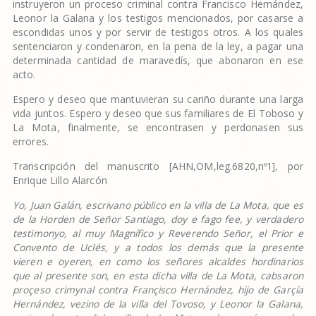
instruyeron un proceso criminal contra Francisco Hernández,
Leonor la Galana y los testigos mencionados, por casarse a
escondidas unos y por servir de testigos otros. A los quales
sentenciaron y condenaron, en la pena de la ley, a pagar una
determinada cantidad de maravedís, que abonaron en ese
acto.
Espero y deseo que mantuvieran su cariño durante una larga
vida juntos. Espero y deseo que sus familiares de El Toboso y
La Mota, finalmente, se encontrasen y perdonasen sus
errores.
Transcripción del manuscrito [AHN,OM,leg.6820,nº1], por
Enrique Lillo Alarcón
Yo, Juan Galán, escrivano público en la villa de La Mota, que es
de la Horden de Señor Santiago, doy e fago fee, y verdadero
testimonyo, al muy Magnífico y Reverendo Señor, el Prior e
Convento de Uclés, y a todos los demás que la presente
vieren e oyeren, en como los señores alcaldes hordinarios
que al presente son, en esta dicha villa de La Mota, cabsaron
proçeso crimynal contra Françisco Hernández, hijo de Garçía
Hernández, vezino de la villa del Tovoso, y Leonor la Galana,