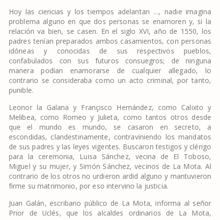
Hoy las ciencias y los tiempos adelantan …, nadie imagina
problema alguno en que dos personas se enamoren y, si la
relación va bien, se casen. En el siglo XVI, año de 1550, los
padres tenían preparados ambos casamientos, con personas
idóneas y conocidas de sus respectivos pueblos,
confabulados con sus futuros consuegros; de ninguna
manera podían enamorarse de cualquier allegado, lo
contrario se consideraba como un acto criminal, por tanto,
punible.
Leonor la Galana y Françisco Hernández, como Calixto y
Melibea, como Romeo y Julieta, como tantos otros desde
que el mundo es mundo, se casaron en secreto, a
escondidas, clandestinamente, contraviniendo los mandatos
de sus padres y las leyes vigentes. Buscaron testigos y clérigo
para la ceremonia, Luisa Sánchez, vecina de El Toboso,
Miguel y su mujer, y Simón Sánchez, vecinos de La Mota. Al
contrario de los otros no urdieron ardid alguno y mantuvieron
firme su matrimonio, por eso intervino la justicia.
Juan Galán, escribano público de La Mota, informa al señor
Prior de Uclés, que los alcaldes ordinarios de La Mota,