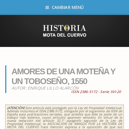
CAMBIAR MENÚ
AMORES DE UNA MOTEÑA Y
UN TOBOSEÑO, 1550
AUTOR:
ENRIQUE LILLO ALARCÓN
ISSN 2386-5172 - Serie:
XVI-20
¡ATENCIÓN!
Este artículo está protegido por la Ley de Propiedad Intelectual.
Además incluimos el ISSN 2386-5172, otorgado por el organismo de ISSN de
España para publicaciones seriadas, que acredita que éste es parte de un
trabajo más extenso, cuyos artículos aparecen seriados. En virtud de la
nueva redacción del artículo 32.1º parágrafo segundo de la Ley de
Propiedad Intelectual, la ASOCIACIÓN DE AMIGOS POR LA HISTORIA DE
MOTA DEL CUERVO hace mención expresa a la oposición de que sus