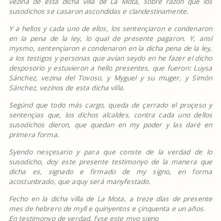
vezina de esta dicha villa de La Mota, sobre razón que los
susodichos se casaron ascondidas e clandestinamente.
Y a hellos y cada uno de ellos, los sentençiaron e condenaron
en la pena de la ley, lo qual de presente pagaron. Y, ansí
mysmo, sentençiaron e condenaron en la dicha pena de la ley,
a los testigos y personas que avían seydo en he fazer el dicho
desposorio y estuvieron a hello presentes, que fueron: Luysa
Sánchez, vezina del Tovoso, y Myguel y su muger, y Simón
Sánchez, vezinos de esta dicha villa.
Segúnd que todo más cargo, queda de çerrado el proçeso y
sentençias que, los dichos alcaldes, contra cada uno dellos
susodichos dieron, que quedan en my poder y las daré en
primera forma.
Syendo nesçesario y para que conste de la verdad de lo
susodicho, doy este presente testimonyo de la manera que
dicha es, signado e firmado de my signo, en forma
acostunbrado, que aquy será manyfestado.
Fecho en la dicha villa de La Mota, a treze días de presente
mes de hebrero de myll e quinyentos e çinquenta e un años.
En testimonyo de verdad, fyse este myo signo