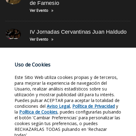
de Farnesio
Ver Evento
IV Jornadas Cervantinas Juan Haldudo
Ver Evento
NUBE DE TAGS
Uso de Cookies
Este Sitio Web utiliza cookies propias y de terceros,
LEYENDA BALCÓN
EVENTOS
SIGLO XX
FACEBOOK
LEYENDAS
para mejorar la experiencia de navegación del
Usuario, realizar análisis estadísticos sobre su
FOTOS DE LUGARES
HAZTE SOCIO
FOTOS DE DEPORTES
utilización y mostrar publicidad útil para tu interés.
JUNTA DIRECTIVA
SIGLO XV
Puedes pulsar ACEPTAR para aceptar la totalidad de
condiciones del
Aviso Legal
,
Política de Privacidad
y
la
Política de Cookies
, puedes configurarlas pulsando
Entra en nuestras Redes Sociales y síguenos. Conocerás nuestra
el botón 'Cambiar Preferencias' para personalizar las
Historia al instante.
cookies según tus preferencias, o puedes
RECHAZARLAS TODAS pulsando en 'Rechazar
1970
421
124
158
todas'.