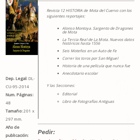
Revista 12 HISTORIA de Mota del Cuervo con los
siguientes reportajes:
Alonso Montoya. Sargento de Dragones
de Mota
La Tercia Real de La Mota. Nuevos datos
históricos hasta 1556
Seis Moteños en un Auto de Fe
Correr los toros por San Miguel
Historia de una película que nunca fue
Anecdotario escolar
Dep. Legal:
DL-
Y las Secciones:
CU-95-2014
Editorial
Num. Páginas:
Libro de Fotografías Antiguas
48
Tamaño:
201 x
297 mm.
Año de
Pedir:
publicación: