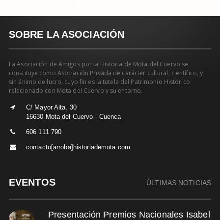
SOBRE LA ASOCIACIÓN
La Asociación de Amigos por la Historia de Mota del Cuervo se
constituye como Asociación Privada de carácter cultural, científico, y
sin ánimo de lucro, cuyo fin es la tutela del Patrimonio Histórico
relacionado con Mota del Cuervo y su entorno.
C/ Mayor Alta, 30
16630 Mota del Cuervo - Cuenca
606 111 790
contacto[arroba]historiademota.com
EVENTOS
ÚLTIMAS NOTICIAS
Presentación Premios Nacionales Isabel