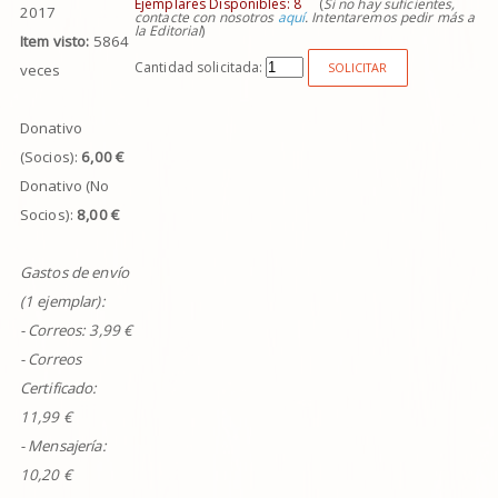
Ejemplares Disponibles:
8
(
Si no hay suficientes,
2017
contacte con nosotros
aquí
. Intentaremos pedir más a
la Editorial
)
Item visto:
5864
Cantidad solicitada:
SOLICITAR
veces
Donativo
(Socios):
6,00 €
Donativo (No
Socios):
8,00 €
Gastos de envío
(1 ejemplar):
- Correos:
3,99
€
- Correos
Certificado:
11,99 €
- Mensajería:
10,20 €