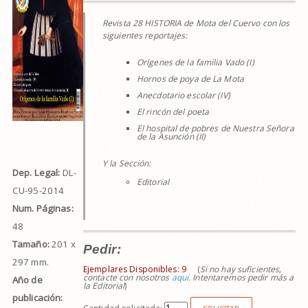
Revista 28 HISTORIA de Mota del Cuervo con los
siguientes reportajes:
Orígenes de la familia Vado (I)
Hornos de poya de La Mota
Anecdotario escolar (IV)
El rincón del poeta
El hospital de pobres de Nuestra Señora
de la Asunción (II)
Y la Sección:
Dep. Legal:
DL-
Editorial
CU-95-2014
Num. Páginas:
48
Tamaño:
201 x
Pedir:
297 mm.
Ejemplares Disponibles:
9
(
Si no hay suficientes,
contacte con nosotros
aquí
. Intentaremos pedir más a
Año de
la Editorial
)
publicación: