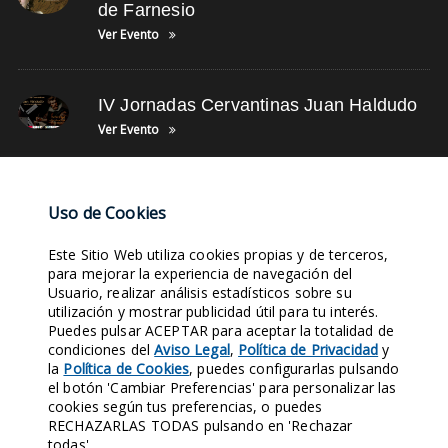
de Farnesio
Ver Evento
IV Jornadas Cervantinas Juan Haldudo
Ver Evento
NUBE DE TAGS
Uso de Cookies
Este Sitio Web utiliza cookies propias y de terceros,
TWITTER
FOTOS DE MILITARES
FOTOS DE LUGARES
LEYENDA TORRE
para mejorar la experiencia de navegación del
Usuario, realizar análisis estadísticos sobre su
ÚLTIMAS NOTICIAS
SIGLO XIX
RETRATOS ANTIGUOS
FACEBOOK
utilización y mostrar publicidad útil para tu interés.
FOTOS ANTIGUAS
SIGLO XV
Puedes pulsar ACEPTAR para aceptar la totalidad de
condiciones del
Aviso Legal
,
Política de Privacidad
y
la
Política de Cookies
, puedes configurarlas pulsando
Entra en nuestras Redes Sociales y síguenos. Conocerás nuestra
el botón 'Cambiar Preferencias' para personalizar las
Historia al instante.
cookies según tus preferencias, o puedes
RECHAZARLAS TODAS pulsando en 'Rechazar
1970
421
124
158
todas'.