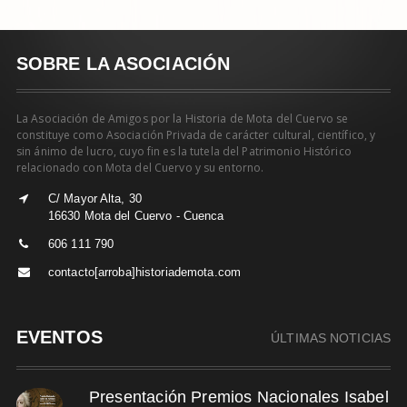
SOBRE LA ASOCIACIÓN
La Asociación de Amigos por la Historia de Mota del Cuervo se
constituye como Asociación Privada de carácter cultural, científico, y
sin ánimo de lucro, cuyo fin es la tutela del Patrimonio Histórico
relacionado con Mota del Cuervo y su entorno.
C/ Mayor Alta, 30
16630 Mota del Cuervo - Cuenca
606 111 790
contacto[arroba]historiademota.com
EVENTOS
ÚLTIMAS NOTICIAS
Presentación Premios Nacionales Isabel