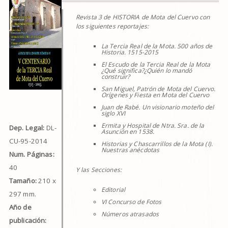
Revista 3 de HISTORIA de Mota del Cuervo con
los siguientes reportajes:
La Tercia Real de la Mota. 500 años de
Historia. 1515-2015
El Escudo de la Tercia Real de la Mota
¿Qué significa?¿Quién lo mandó
construir?
San Miguel, Patrón de Mota del Cuervo.
Orígenes y Fiesta en Mota del Cuervo
Juan de Rabé. Un visionario moteño del
siglo XVI
Ermita y Hospital de Ntra. Sra. de la
Dep. Legal:
DL-
Asunción en 1538.
CU-95-2014
Historias y Chascarrillos de la Mota (I).
Nuestras anécdotas
Num. Páginas:
40
Y las Secciones:
Tamaño:
210 x
Editorial
297 mm.
VI Concurso de Fotos
Año de
Números atrasados
publicación: