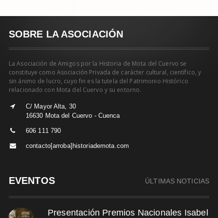
SOBRE LA ASOCIACIÓN
La Asociación de Amigos por la Historia de Mota del Cuervo se
constituye como Asociación Privada de carácter cultural, científico, y
sin ánimo de lucro, cuyo fin es la tutela del Patrimonio Histórico
relacionado con Mota del Cuervo y su entorno.
C/ Mayor Alta, 30
16630 Mota del Cuervo - Cuenca
606 111 790
contacto[arroba]historiademota.com
EVENTOS
ÚLTIMAS NOTICIAS
Presentación Premios Nacionales Isabel