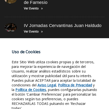
de Farnesio
Ver Evento
IV Jornadas Cervantinas Juan Haldudo
Ver Evento
NUBE DE TAGS
Uso de Cookies
Este Sitio Web utiliza cookies propias y de terceros,
FOTOS DE DEPORTES
SIGLO XIX
TWITTER
FACEBOOK
para mejorar la experiencia de navegación del
Usuario, realizar análisis estadísticos sobre su
FOTOS DE MÚSICA
SUSCRÍBETE
JUNTA DIRECTIVA
SIGLO XVIII
utilización y mostrar publicidad útil para tu interés.
EVENTOS
ARCHIVOS
Puedes pulsar ACEPTAR para aceptar la totalidad de
condiciones del
Aviso Legal
,
Política de Privacidad
y
la
Política de Cookies
, puedes configurarlas pulsando
Entra en nuestras Redes Sociales y síguenos. Conocerás nuestra
el botón 'Cambiar Preferencias' para personalizar las
Historia al instante.
cookies según tus preferencias, o puedes
RECHAZARLAS TODAS pulsando en 'Rechazar
1970
421
124
158
todas'.