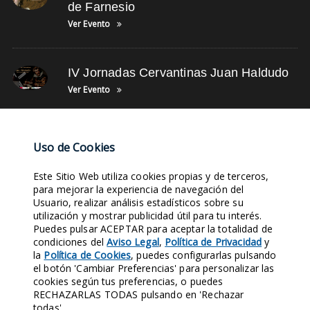
de Farnesio
Ver Evento
IV Jornadas Cervantinas Juan Haldudo
Ver Evento
NUBE DE TAGS
Uso de Cookies
Este Sitio Web utiliza cookies propias y de terceros,
SIGLO XV
LEYENDA BALCÓN
COLABORACIÓN
EVENTOS
para mejorar la experiencia de navegación del
Usuario, realizar análisis estadísticos sobre su
TIENDA ONLINE
ÚLTIMAS NOTICIAS
ASOCIACIÓN
FOTOS DE MÚSICA
utilización y mostrar publicidad útil para tu interés.
REVISTAS
FOTOS DE TRADICIONES
Puedes pulsar ACEPTAR para aceptar la totalidad de
condiciones del
Aviso Legal
,
Política de Privacidad
y
la
Política de Cookies
, puedes configurarlas pulsando
Entra en nuestras Redes Sociales y síguenos. Conocerás nuestra
el botón 'Cambiar Preferencias' para personalizar las
Historia al instante.
cookies según tus preferencias, o puedes
RECHAZARLAS TODAS pulsando en 'Rechazar
1970
421
124
158
todas'.