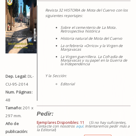
Revista 32 HISTORIA de Mota del Cuervo con los
siguientes reportajes:
Sobre el cementerio de La Mota.
Retrospectiva histórica
Historia natural de Mota del Cuervo
La orfebrería «Orrico» y la Virgen de
Manjavacas
La Virgen guerrillera. La Cofradía de
Manjavacas y su papel en la Guerra de
la Independencia
Y la Sección:
Dep. Legal:
DL-
CU-95-2014
Editorial
Num. Páginas:
48
Tamaño:
201 x
Pedir:
297 mm.
Ejemplares Disponibles:
11
(
Si no hay suficientes,
Año de
contacte con nosotros
aquí
. Intentaremos pedir más a
la Editorial
)
publicación: