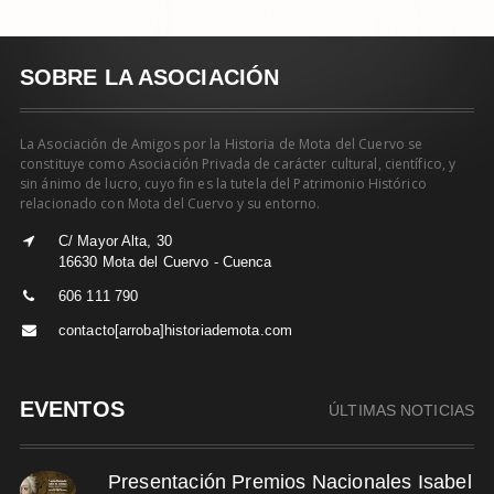
SOBRE LA ASOCIACIÓN
La Asociación de Amigos por la Historia de Mota del Cuervo se
constituye como Asociación Privada de carácter cultural, científico, y
sin ánimo de lucro, cuyo fin es la tutela del Patrimonio Histórico
relacionado con Mota del Cuervo y su entorno.
C/ Mayor Alta, 30
16630 Mota del Cuervo - Cuenca
606 111 790
contacto[arroba]historiademota.com
EVENTOS
ÚLTIMAS NOTICIAS
Presentación Premios Nacionales Isabel