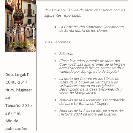
Revista 43 HISTORIA de Mota del Cuervo con los
siguientes reportajes:
La Cofradía del Santísimo Sacramento
de Santa María de los Llanos
Y las Secciones:
Editorial
Cinco leyendas y media de Mota del
Cuervo (2. Las apariciones de la Virgen
ante Francisca la Brava, contrastado y
validado por San Ignacio de Loyola)
Dep. Legal:
DL-
La Mota del Cuervo en los Libros de
CU-95-2014
Visita de la Orden de Santiago (Los
visitadores entran en las iglesias.
Descripción de la Casa Encomienda y
Num. Páginas:
venta de Manjavacas)
44
Noticias de la Asociación. Presentación
del libro La Botica del Quijote.
Tamaño:
201 x
Noticias de la Asociación. Jornadas de
297 mm.
Historia 2024 de Mota del Cuervo.
Año de
publicación: