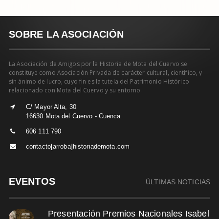
SOBRE LA ASOCIACIÓN
La Asociación de Amigos por la Historia de Mota del Cuervo se
constituye como Asociación Privada de carácter cultural, científico, y
sin ánimo de lucro, cuyo fin es la tutela del Patrimonio Histórico
relacionado con Mota del Cuervo y su entorno.
C/ Mayor Alta, 30
16630 Mota del Cuervo - Cuenca
606 111 790
contacto[arroba]historiademota.com
EVENTOS
ÚLTIMAS NOTICIAS
Presentación Premios Nacionales Isabel