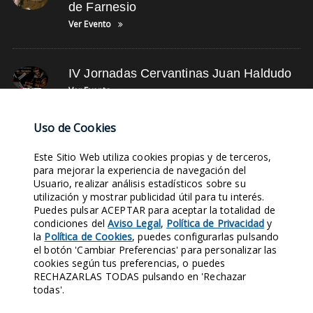
de Farnesio
Ver Evento
IV Jornadas Cervantinas Juan Haldudo
Ver Evento
Uso de Cookies
NUBE DE TAGS
Este Sitio Web utiliza cookies propias y de terceros,
para mejorar la experiencia de navegación del
Usuario, realizar análisis estadísticos sobre su
FACEBOOK
COLABORACIÓN
SIGLO XV
ASOCIACIÓN
SUSCRÍBETE
utilización y mostrar publicidad útil para tu interés.
PARTICIPA
ESTATUTOS
TWITTER
HAZTE SOCIO
LEYENDA BALCÓN
Puedes pulsar ACEPTAR para aceptar la totalidad de
condiciones del
Aviso Legal
,
Política de Privacidad
y
la
Política de Cookies
, puedes configurarlas pulsando
Entra en nuestras Redes Sociales y síguenos. Conocerás nuestra
el botón 'Cambiar Preferencias' para personalizar las
Historia al instante.
cookies según tus preferencias, o puedes
RECHAZARLAS TODAS pulsando en 'Rechazar
1970
421
124
158
todas'.
SEGUIDORES
SEGUIDORES
SEGUIDORES
SEGUIDORES