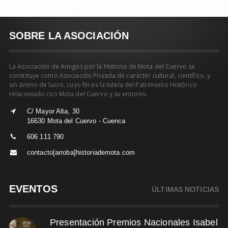
SOBRE LA ASOCIACIÓN
La Asociación de Amigos por la Historia de Mota del Cuervo se
constituye como Asociación Privada de carácter cultural, científico, y
sin ánimo de lucro, cuyo fin es la tutela del Patrimonio Histórico
relacionado con Mota del Cuervo y su entorno.
C/ Mayor Alta, 30
16630 Mota del Cuervo - Cuenca
606 111 790
contacto[arroba]historiademota.com
EVENTOS
ÚLTIMAS NOTICIAS
Presentación Premios Nacionales Isabel