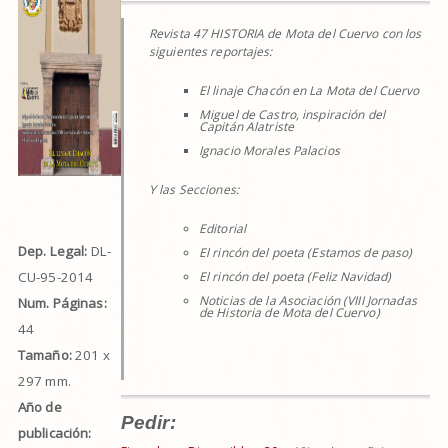
Revista 47 HISTORIA de Mota del Cuervo con los
siguientes reportajes:
El linaje Chacón en La Mota del Cuervo
Miguel de Castro, inspiración del
Capitán Alatriste
Ignacio Morales Palacios
Y las Secciones:
Editorial
Dep. Legal:
DL-
El rincón del poeta (Estamos de paso)
CU-95-2014
El rincón del poeta (Feliz Navidad)
Noticias de la Asociación (VIII Jornadas
Num. Páginas:
de Historia de Mota del Cuervo)
44
Tamaño:
201 x
297 mm.
Año de
Pedir:
publicación: