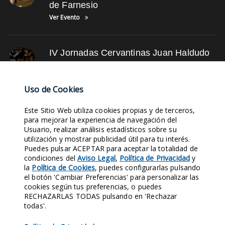
de Farnesio
Ver Evento
IV Jornadas Cervantinas Juan Haldudo
Ver Evento
Uso de Cookies
NUBE DE TAGS
Este Sitio Web utiliza cookies propias y de terceros,
para mejorar la experiencia de navegación del
Usuario, realizar análisis estadísticos sobre su
ASOCIACIÓN
FOTOS DE TRADICIONES
SUSCRÍBETE
TUNEL DEL TIEMPO
utilización y mostrar publicidad útil para tu interés.
Puedes pulsar ACEPTAR para aceptar la totalidad de
EVENTOS
TIENDA ONLINE
ARCHIVOS
LEYENDAS
OBJETIVOS
condiciones del
Aviso Legal
,
Política de Privacidad
y
HAZTE SOCIO
la
Política de Cookies
, puedes configurarlas pulsando
el botón 'Cambiar Preferencias' para personalizar las
cookies según tus preferencias, o puedes
Entra en nuestras Redes Sociales y síguenos. Conocerás nuestra
RECHAZARLAS TODAS pulsando en 'Rechazar
Historia al instante.
todas'.
1970
421
124
158