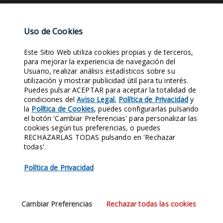
NUBE DE TAGS
Uso de Cookies
Este Sitio Web utiliza cookies propias y de terceros,
EVENTOS
PARTICIPA
RETRATOS ANTIGUOS
FOTOS ANTIGUAS
para mejorar la experiencia de navegación del
Usuario, realizar análisis estadísticos sobre su
COLABORACIÓN
SIGLO XVIII
YOUTUBE
SIGLO XVI
LEYENDAS
utilización y mostrar publicidad útil para tu interés.
FOTOS DE MILITARES
Puedes pulsar ACEPTAR para aceptar la totalidad de
condiciones del
Aviso Legal
,
Política de Privacidad
y
la
Política de Cookies
, puedes configurarlas pulsando
Entra en nuestras Redes Sociales y síguenos. Conocerás nuestra
el botón 'Cambiar Preferencias' para personalizar las
Historia al instante.
cookies según tus preferencias, o puedes
RECHAZARLAS TODAS pulsando en 'Rechazar
1970
421
124
158
todas'.
SEGUIDORES
SEGUIDORES
SEGUIDORES
SEGUIDORES
Política de Privacidad
FACEBOOK
X
LINKEDIN
INSTAGRAM
137
SUSCRIPTORES
Cambiar Preferencias
Rechazar todas las cookies
YOUTUBE