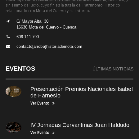
sin ánimo de lucro, cuyo fin es la tutela del Patrimonio Histórico
relacionado con Mota del Cuervo y su entorno.
C/ Mayor Alta, 30
16630 Mota del Cuervo - Cuenca
606 111 790
contacto[arroba]historiademota.com
EVENTOS
ÚLTIMAS NOTICIAS
Presentación Premios Nacionales Isabel
de Farnesio
Ver Evento
IV Jornadas Cervantinas Juan Haldudo
Ver Evento