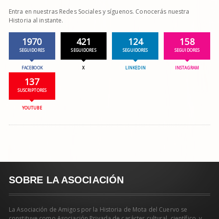
Entra en nuestras Redes Sociales y síguenos. Conocerás nuestra
Historia al instante.
1970
421
124
158
SEGUIDORES
SEGUIDORES
SEGUIDORES
SEGUIDORES
FACEBOOK
X
LINKEDIN
INSTAGRAM
137
SUSCRIPTORES
YOUTUBE
SOBRE LA ASOCIACIÓN
La Asociación de Amigos por la Historia de Mota del Cuervo se
constituye como Asociación Privada de carácter cultural, científico, y