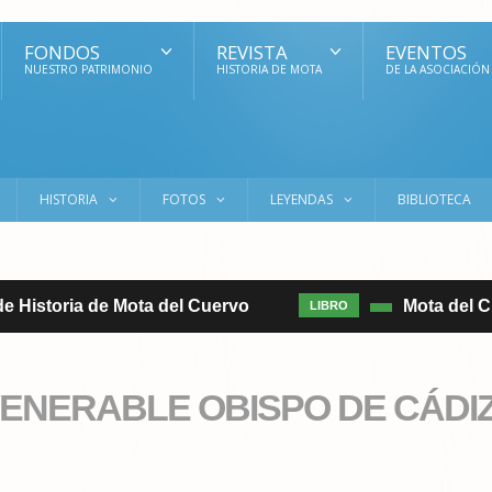
FONDOS
REVISTA
EVENTOS
NUESTRO PATRIMONIO
HISTORIA DE MOTA
DE LA ASOCIACIÓN
HISTORIA
FOTOS
LEYENDAS
BIBLIOTECA
e Historia de Mota del Cuervo
Mota del Cuer
LIBRO
VENERABLE OBISPO DE CÁDIZ