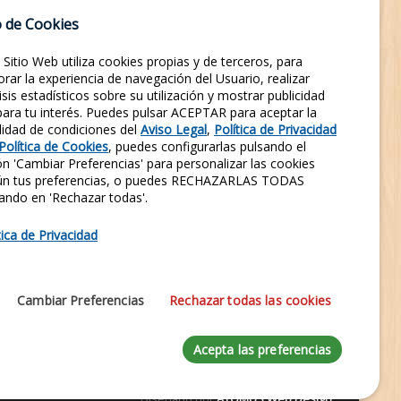
YOUTUBE
ÚLTIMAS NOTICIAS
HAZTE SOCIO
 de Cookies
FOTOS DE LUGARES
TUNEL DEL TIEMPO
ASOCIACIÓN
 Sitio Web utiliza cookies propias y de terceros, para
LEYENDAS
SIGLO XX
FOTOS DE DEPORTES
rar la experiencia de navegación del Usuario, realizar
isis estadísticos sobre su utilización y mostrar publicidad
FOTOS DE MILITARES
 para tu interés. Puedes pulsar ACEPTAR para aceptar la
lidad de condiciones del
Aviso Legal
,
Política de Privacidad
Política de Cookies
, puedes configurarlas pulsando el
Entra en nuestras Redes Sociales y síguenos.
n 'Cambiar Preferencias' para personalizar las cookies
Conocerás nuestra Historia al instante.
ún tus preferencias, o puedes RECHAZARLAS TODAS
ando en 'Rechazar todas'.
1970
421
124
158
SEGUIDORES
SEGUIDORES
SEGUIDORES
SEGUIDORES
tica de Privacidad
FACEBOOK
X
LINKEDIN
INSTAGRAM
137
Cambiar Preferencias
Rechazar todas las cookies
SUSCRIPTORES
YOUTUBE
Acepta las preferencias
Diseñado por
ATOMUS Web Design