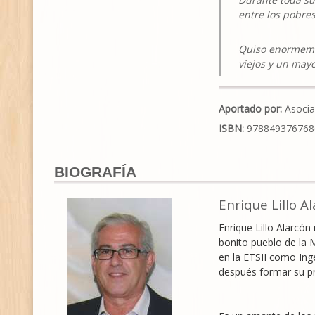
entre los pobres
Quiso enormemen
viejos y un mayo
Aportado por:
Asocia
ISBN:
978849376768
BIOGRAFÍA
Enrique Lillo A
Enrique Lillo Alarcón
bonito pueblo de la 
en la ETSII como Inge
después formar su pr