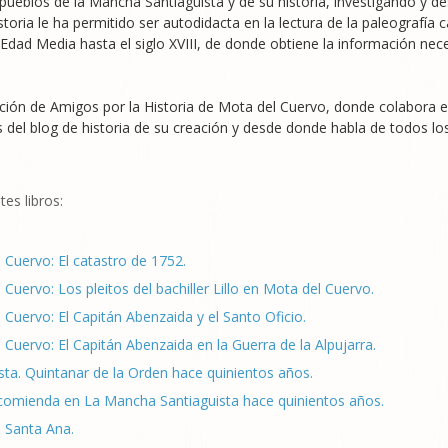
pueblos de la Mancha Santiaguista y de su historia, investigando y
 historia le ha permitido ser autodidacta en la lectura de la paleografí
dad Media hasta el siglo XVIII, de donde obtiene la información nece
ción de Amigos por la Historia de Mota del Cuervo, donde colabora en 
os del blog de historia de su creación y desde donde habla de todos 
tes libros:
 Cuervo: El catastro de 1752.
Cuervo: Los pleitos del bachiller Lillo en Mota del Cuervo.
Cuervo: El Capitán Abenzaida y el Santo Oficio.
Cuervo: El Capitán Abenzaida en la Guerra de la Alpujarra.
ta. Quintanar de la Orden hace quinientos años.
comienda en La Mancha Santiaguista hace quinientos años.
e Santa Ana.