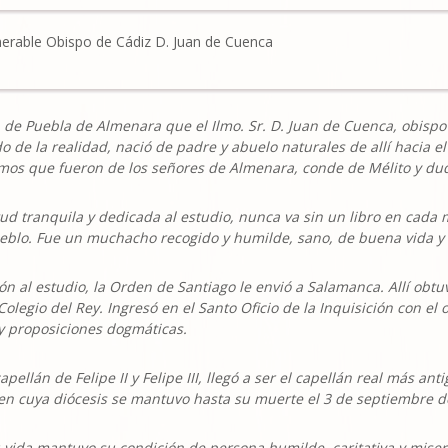
nerable Obispo de Cádiz D. Juan de Cuenca
n de Puebla de Almenara que el Ilmo. Sr. D. Juan de Cuenca, obispo 
 de la realidad, nació de padre y abuelo naturales de allí hacia el
mos que fueron de los señores de Almenara, conde de Mélito y duq
ud tranquila y dedicada al estudio,
nunca va sin un libro en cada
ueblo. Fue un muchacho recogido y humilde, sano, de buena vida y 
n al estudio, la Orden de Santiago le envió a Salamanca. Allí obtu
 Colegio del Rey. Ingresó en el Santo Oficio de la Inquisición con el 
 y proposiciones dogmáticas.
ellán de Felipe II y Felipe III, llegó a ser el capellán real más a
 en cuya diócesis se mantuvo hasta su muerte el 3 de septiembre d
 vida mantuvo su condición de persona humilde, caritativa y miser