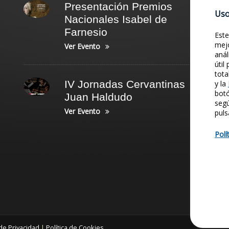
Presentación Premios
Uso
Nacionales Isabel de
Farnesio
Este
mejo
Ver Evento
anál
útil
tota
IV Jornadas Cervantinas
y la
botó
Juan Haldudo
seg
Ver Evento
puls
Polí
 de Privacidad
|
Política de Cookies