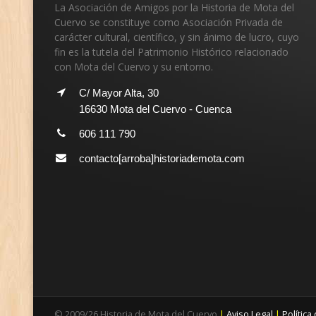
La Asociación de Amigos por la Historia de Mota del
Cuervo se constituye como Asociación Privada de
carácter cultural, científico, y sin ánimo de lucro, cuyo
fin es la tutela del Patrimonio Histórico relacionado
con Mota del Cuervo y su entorno.
C/ Mayor Alta, 30
16630 Mota del Cuervo - Cuenca
606 111 790
contacto[arroba]historiademota.com
©
2009/26
Historia de Mota del Cuervo
|
Aviso Legal
|
Política