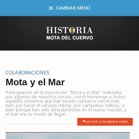
CAMBIAR MENÚ
COLABORACIONES
Mota y el Mar
Participación en la Exposición "Mota y el Mar" realizada
por algunos de nuestros socios, como homenaje a todos
aquellos moteños que han tenido contacto con el mar,
bien por hacer el servicio militar, por campañas bélicas, o
bien porque han sido descubridores en el nuevo mundo, y
el mar era su modo de llegar.
VOLVER A COLABORACIONES