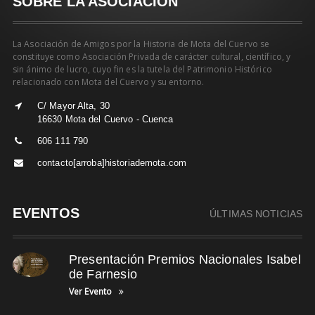
SOBRE LA ASOCIACIÓN
La Asociación de Amigos por la Historia de Mota del Cuervo se
constituye como Asociación Privada de carácter cultural, científico, y
sin ánimo de lucro, cuyo fin es la tutela del Patrimonio Histórico
relacionado con Mota del Cuervo y su entorno.
C/ Mayor Alta, 30
16630 Mota del Cuervo - Cuenca
606 111 790
contacto[arroba]historiademota.com
EVENTOS
ÚLTIMAS NOTICIAS
Presentación Premios Nacionales Isabel
de Farnesio
Ver Evento