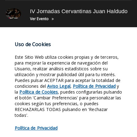
IV Jornadas Cervantinas Juan Haldudo
Ver Evento
NUBE DE TAGS
Uso de Cookies
Este Sitio Web utiliza cookies propias y de terceros,
RETRATOS ANTIGUOS
FOTOS DE OFICIOS
SIGLO XVIII
FOTOS DE GRUPOS
para mejorar la experiencia de navegación del
Usuario, realizar análisis estadísticos sobre su
JUNTA DIRECTIVA
LEYENDA BALCÓN
SUSCRÍBETE
ÚLTIMAS NOTICIAS
utilización y mostrar publicidad útil para tu interés.
TUNEL DEL TIEMPO
FOTOS DE MÚSICA
Puedes pulsar ACEPTAR para aceptar la totalidad de
condiciones del
Aviso Legal
,
Política de Privacidad
y
la
Política de Cookies
, puedes configurarlas pulsando
Entra en nuestras Redes Sociales y síguenos. Conocerás nuestra
el botón 'Cambiar Preferencias' para personalizar las
Historia al instante.
cookies según tus preferencias, o puedes
RECHAZARLAS TODAS pulsando en 'Rechazar
1970
421
124
158
todas'.
SEGUIDORES
SEGUIDORES
SEGUIDORES
SEGUIDORES
Política de Privacidad
FACEBOOK
X
LINKEDIN
INSTAGRAM