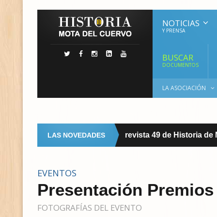
NOTICIAS
Y PRENSA
BUSCAR
DOCUMENTOS
LA ASOCIACIÓN
Ya disponible la revista 49 de Historia de Mo
LAS NOVEDADES
REVISTA
EVENTOS
Presentación Premios 
FOTOGRAFÍAS DEL EVENTO