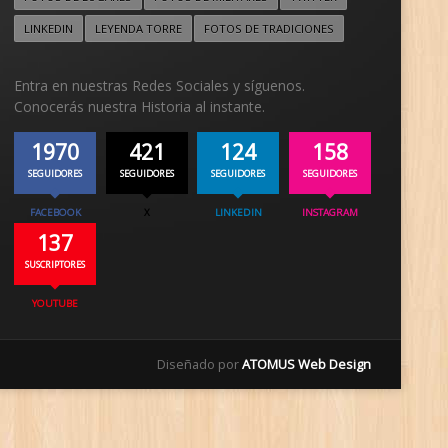
LINKEDIN
LEYENDA TORRE
FOTOS DE TRADICIONES
Entra en nuestras Redes Sociales y síguenos.
Conocerás nuestra Historia al instante.
1970
421
124
158
SEGUIDORES
SEGUIDORES
SEGUIDORES
SEGUIDORES
FACEBOOK
X
LINKEDIN
INSTAGRAM
137
SUSCRIPTORES
YOUTUBE
Diseñado por
ATOMUS Web Design