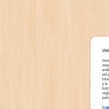
Uso
Este
mejo
anál
útil
tota
y la
botó
seg
puls
Polí