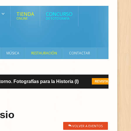
TIENDA
CONCURSO
ONLINE
DE FOTOGRAFÍA
MÚSICA
RESTAURACIÓN
CONTACTAR
 Fotografías para la Historia (I)
Ya disp
REVISTA
sio
VOLVER A EVENTOS