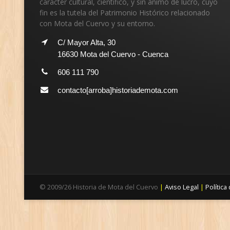
carácter cultural, científico, y sin ánimo de lucro, cuyo
fin es la tutela del Patrimonio Histórico relacionado
con Mota del Cuervo y su entorno.
C/ Mayor Alta, 30
16630 Mota del Cuervo - Cuenca
606 111 790
contacto[arroba]historiademota.com
©
2009/26
Historia de Mota del Cuervo
|
Aviso Legal
|
Política