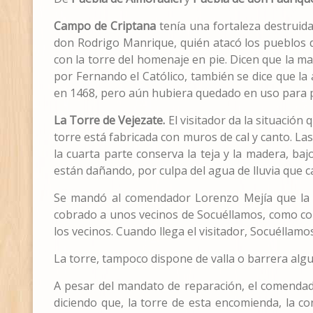
Campo de Criptana
tenía una fortaleza destruid
don Rodrigo Manrique, quién atacó los pueblos de
con la torre del homenaje en pie. Dicen que la m
por Fernando el Católico, también se dice que la
en 1468, pero aún hubiera quedado en uso para po
La Torre de Vejezate.
El visitador da la situació
torre está fabricada con muros de cal y canto. Las
la cuarta parte conserva la teja y la madera, b
están dañando, por culpa del agua de lluvia que ca
Se mandó al comendador Lorenzo Mejía que la r
cobrado a unos vecinos de Socuéllamos, como cons
los vecinos. Cuando llega el visitador, Socuéllam
La torre, tampoco dispone de valla o barrera algu
A pesar del mandato de reparación, el comendador
diciendo que, la torre de esta encomienda, la 