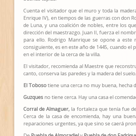
Cuenta el visitador que el muro y toda la madera
Enrique IV), en tiempos de las guerras con don Ro
de Luna, y una coalición de nobles, entre los q
dirección del maestrazgo. Juan II, fuerza el nom
para ello. Rodrigo Manrique se opone a este n
consiguiente, es en este año de 1445, cuando el 
en el interior de la cerca de la villa.
El visitador, recomienda al Maestre que reconstr
canto, conserva las paredes y la madera del suelo
El Toboso
tiene una cerca no muy buena, hecha d
Guzques
no tiene cerca. Hay una casa el comendad
Corral de Almaguer,
la fortaleza que tenía fue 
Cerca de la casa de encomienda, hay una buena
reparaciones urgentes, ya que sino se caerá pron
De
Puebla de Almoradiel
y
Puebla de don Fadriqu