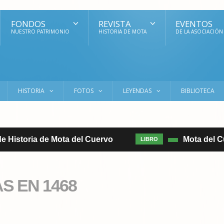
FONDOS
REVISTA
EVENTOS
NUESTRO PATRIMONIO
HISTORIA DE MOTA
DE LA ASOCIACIÓN
HISTORIA
FOTOS
LEYENDAS
BIBLIOTECA
Historia de Mota del Cuervo
Mota del Cuerv
LIBRO
S EN 1468