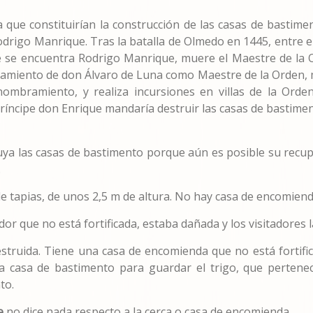
 que constituirían la construcción de las casas de bastimen
drigo Manrique. Tras la batalla de Olmedo en 1445, entre el 
ue se encuentra Rodrigo Manrique, muere el Maestre de la O
bramiento de don Álvaro de Luna como Maestre de la Orden, 
ombramiento, y realiza incursiones en villas de la Orde
príncipe don Enrique mandaría destruir las casas de bastime
uya las casas de bastimento porque aún es posible su recupe
.
e tapias, de unos 2,5 m de altura. No hay casa de encomiend
or que no está fortificada, estaba dañada y los visitadores
destruida. Tiene una casa de encomienda que no está fortif
 casa de bastimento para guardar el trigo, que pertenec
to.
e
no dice nada respecto a la cerca o casa de encomienda.