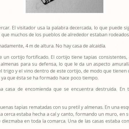
cercar. El visitador usa la palabra decercada, lo que puede si
a que muchos de los pueblos de alrededor estaban rodeados d
madamente, 4 m de altura. No hay casa de alcaidía.
e un cortijo fortificado. El cortijo tiene tapias consistent
menas para su defensa, lo que le da un aspecto amurallad
el trigo y el vino dentro de este cortijo, de modo que tiene
a, ya que ésta se ha formado hace poco tiempo.
 casa de encomienda que se encuentra destruida. En ti
uenas tapias rematadas con su pretil y almenas. En una esqu
la cerca estaba hecha a cal y canto, formando un muro, en 
e diezmaba en toda la comarca. Una de las casas estaba cons