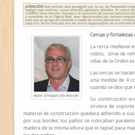
¡ATENCIÓN!
Este artículo está protegido por la Ley de Propiedad Inte
trabajo más extenso, cuyos artículos aparecen seriados. En virtud
CUERVO hace mención expresa a la oposición de que sus artículos sobre 
y accesibles en la Página Web, sean reproducidos por terceros amparánd
para que se ponga en contacto a través de correo electrónico: contacto
cada uno de los artículos son los únicos responsables de la informaci
Cercas y fortalezas
La cerca medieval e
robos, sirve de ref
villas de la Orden e
Las cercas se hacían
una medida de 4 co
cuando se dice que u
Autor:
Enrique Lillo Alarcón
Su construcción er
sirviera de soporte 
material de construcción quedara adherido a sus 
por sus bordes; los paños se colocaban paralelos 
madera de la misma altura que el tapial; para ma