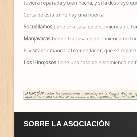
tuviera reparada y bien hecha, y si la destruyó que
Cerca de esta torre hay una huerta.
Socu
é
llamos
tiene una casa de encomienda no for
Manjavacas
tiene otra casa de encomienda no for
El visitador manda, al comendador, que se repare
Los Hinojosos
tiene una casa de encomienda no fo
¡ATENCIÓN!
Todas las condiciones insertadas en la Página Web se rige
aplicables a cada servicio se someterán a los Juzgados y Tribunales de
SOBRE LA ASOCIACIÓN