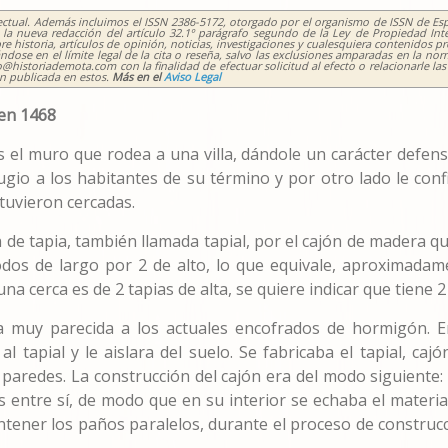
lectual. Además incluimos el ISSN 2386-5172, otorgado por el organismo de ISSN de Esp
 de la nueva redacción del artículo 32.1º parágrafo segundo de la Ley de Propieda
historia, artículos de opinión, noticias, investigaciones y cualesquiera contenidos pro
ose en el límite legal de la cita o reseña, salvo las exclusiones amparadas en la norm
@historiademota.com con la finalidad de efectuar solicitud al efecto o relacionarle la
ón publicada en estos.
Más en el
Aviso Legal
 en 1468
s el muro que rodea a una villa, dándole un carácter defensi
ugio a los habitantes de su término y por otro lado le con
stuvieron cercadas.
 de tapia, también llamada tapial, por el cajón de madera qu
dos de largo por 2 de alto, lo que equivale, aproximadame
na cerca es de 2 tapias de alta, se quiere indicar que tiene 2
a muy parecida a los actuales encofrados de hormigón. En
al tapial y le aislara del suelo. Se fabricaba el tapial, ca
paredes. La construcción del cajón era del modo siguiente
entre sí, de modo que en su interior se echaba el material;
ntener los paños paralelos, durante el proceso de construc