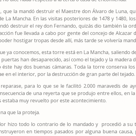
a, que la mandó destruir el Maestre don Álvaro de Luna, qu
 La Mancha. En las visitas posteriores de 1478 y 1480, los
andó destruir el rey don Fernando, quizás dio también la 
 acción fue llevada a cabo por gente del concejo de Alcazar
der hostigar tropas desde allí, más tarde se volvería mand
n que ya conocemos, esta torre está en La Mancha, saliendo 
 puertas han desaparecido, así como el tejado y la madera de
ajo éste hay dos buenas cámaras. Toda la torre conserva 
e en el interior, por la destrucción de gran parte del tejado.
eparase, para lo que se le facilitó 2.000 maravedís de a
ecuencia de una reyerta que se produjo entre ellos, en la
os estaba muy revuelto por este acontecimiento.
na que la proteja.
 hizo todo lo contrario de lo mandado y procedió a su tot
construyeron en tiempos pasados por alguna buena causa, p