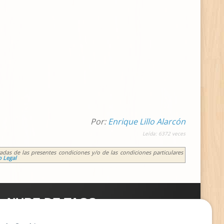
Por:
Enrique Lillo Alarcón
Leída:
6372
veces
adas de las presentes condiciones y/o de las condiciones particulares
o Legal
NUBE DE TAGS