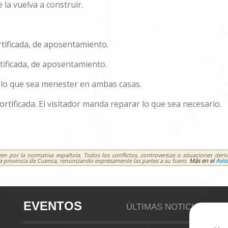
 la vuelva a construir.
tificada, de aposentamiento.
tificada, de aposentamiento.
 lo que sea menester en ambas casas.
rtificada. El visitador manda reparar lo que sea necesario.
n por la normativa española. Todos los conflictos, controversias o situaciones deriv
 la provincia de Cuenca, renunciando expresamente las partes a su fuero.
Más en el
Avis
EVENTOS
ÚLTIMAS NOTICIAS