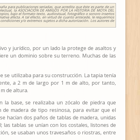
aña para publicaciones seriadas, que acredita que éste es parte de un
d Intelectual, la ASOCIACIÓN DE AMIGOS POR LA HISTORIA DE MOTA DEL
pios, bajo el formato texto, audiovisual, fotográfico o sonoro insertos
ativa afecta. A tal efecto, en virtud de cuanto antecede, le requerimos
s condiciones y/o extremos sujetos a dicha autorización. Los autores de
vo y jurídico, por un lado la protege de asaltos y
fiere un dominio sobre su terreno. Muchas de las
e se utilizaba para su construcción. La tapia tenía
nte, a 2 m de largo por 1 m de alto, por tanto,
 m de altura.
 la base, se realizaba un zócalo de piedra que
jón de madera de tipo resinosa, para evitar que el
: se hacían dos paños de tablas de madera, unidas
 las tablas se unían con los costales, listones de
ción, se usaban unos travesaños o riostras, entre