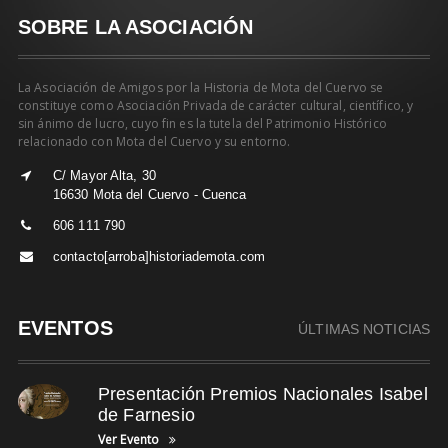
SOBRE LA ASOCIACIÓN
La Asociación de Amigos por la Historia de Mota del Cuervo se
constituye como Asociación Privada de carácter cultural, científico, y
sin ánimo de lucro, cuyo fin es la tutela del Patrimonio Histórico
relacionado con Mota del Cuervo y su entorno.
C/ Mayor Alta, 30
16630 Mota del Cuervo - Cuenca
606 111 790
contacto[arroba]historiademota.com
EVENTOS
ÚLTIMAS NOTICIAS
Presentación Premios Nacionales Isabel
de Farnesio
Ver Evento