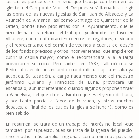
los cuales parece ser el mismo que trabaja con Luna en las
iglesias del Campo de Montiel. Después será llamado a dirigir
las obras de las nuevas iglesias de San Juan de Albacete y La
Asunción de Almansa, así como Santiago de Quintanar de la
Orden, donde tuvo problemas con el Ayuntamiento, que le
hizo deshacer y rehacer el trabajo. Igualmente los tuvo en
Albacete, con el enfrentamiento entre los regidores, el vicario
y el representante del común de vecinos a cuenta del desvío
de los fondos precisos y otros inconvenientes, que impidieron
cubrir la capilla mayor, como él recomendara, y a la larga
provocaron su ruina. Pero antes, en 1537, falleció maese
Pedro al caer de un andamio cuando dicha capilla estaba ya
acabada. Su tasación, a cargo nada menos que del maestro
Jerónimo Quijano y Francisco de Luna, provocará un
escándalo, aún incrementado cuando algunos proponen traer
a Vandelvira, del que otros advierten que es el yerno de Luna,
y por tanto parcial a favor de la viuda, y otros muchos
debates, al final de los cuales la iglesia se hundirá, como es
bien sabido.
En resumen, se trata de un trabajo de interés no local -que
también, por supuesto, pues se trata de la iglesia del pueblo-
sino mucho más amplio: regional, como mínimo, pues se