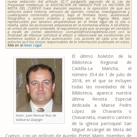
nueva redacción del artículo 32.1º parágrafo segundo de la Ley de
Propiedad Intelectual, la ASOCIACIÓN DE AMIGOS POR LA HISTORIA DE
MOTA DEL CUERVO hace mención expresa a la oposición de que sus
artículos sobre historia, artículos de opinión, noticias, investigaciones y
cualesquiera contenidos propios, bajo el formato texto, audiovisual,
fotográfico o sonoro insertos y accesibles en la Página Web, sean
reproducidos por terceros amparándose en el límite legal de la cita o
reseña, salvo las exclusiones amparadas en la normativa afecta. A tal efecto,
en virtud de cuanto antecede, le requerimos para que se ponga en contacto
a través de correo electrónico: contacto@historiademota.com con la
finalidad de efectuar solicitud al efecto o relacionarle las condiciones y/o
extremos sujetos a dicha autorización. Los autores de cada uno de los
artículos son los únicos responsables de la información publicada en estos.
Más en el
Aviso Legal
El último boletón de la
Biblioteca Regional de
Castilla-La Mancha, el
número 354 de 1 de julio de
2018, en el que se incluyen
todas las novedades de la
Biblioteca, aparece nuestra
última Revista Especial
dedicada a Maese Pedro
López de Chavarría o
Autor:
Juan Manuel Ruiz de
Chavarrieta, maestro cantero
Valbuena Quejigo
de la iglesia parroquial San
Miguel Arcángel de Mota del
Cuervo, con un prólogo de Aurelio Pretel Marín, miembro de