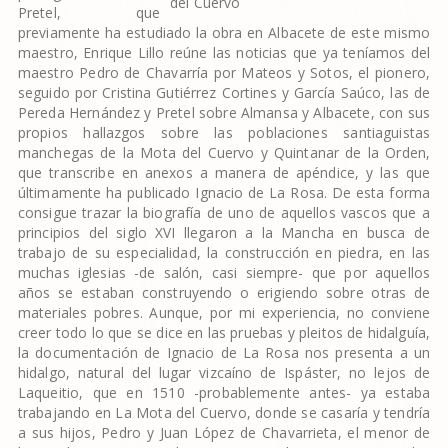
Pretel, que
previamente ha estudiado la obra en Albacete de este mismo
maestro, Enrique Lillo reúne las noticias que ya teníamos del
maestro Pedro de Chavarría por Mateos y Sotos, el pionero,
seguido por Cristina Gutiérrez Cortines y García Saúco, las de
Pereda Hernández y Pretel sobre Almansa y Albacete, con sus
propios hallazgos sobre las poblaciones santiaguistas
manchegas de la Mota del Cuervo y Quintanar de la Orden,
que transcribe en anexos a manera de apéndice, y las que
últimamente ha publicado Ignacio de La Rosa. De esta forma
consigue trazar la biografía de uno de aquellos vascos que a
principios del siglo XVI llegaron a la Mancha en busca de
trabajo de su especialidad, la construcción en piedra, en las
muchas iglesias -de salón, casi siempre- que por aquellos
años se estaban construyendo o erigiendo sobre otras de
materiales pobres. Aunque, por mi experiencia, no conviene
creer todo lo que se dice en las pruebas y pleitos de hidalguía,
la documentación de Ignacio de La Rosa nos presenta a un
hidalgo, natural del lugar vizcaíno de Ispáster, no lejos de
Laqueitio, que en 1510 -probablemente antes- ya estaba
trabajando en La Mota del Cuervo, donde se casaría y tendría
a sus hijos, Pedro y Juan López de Chavarrieta, el menor de