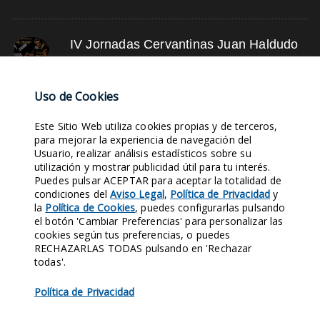
IV Jornadas Cervantinas Juan Haldudo
Ver Evento
Uso de Cookies
NUBE DE TAGS
Este Sitio Web utiliza cookies propias y de terceros,
para mejorar la experiencia de navegación del
Usuario, realizar análisis estadísticos sobre su
SIGLO XVII
SIGLO XVIII
YOUTUBE
LEYENDAS
FOTOS DE LUGARES
utilización y mostrar publicidad útil para tu interés.
Puedes pulsar ACEPTAR para aceptar la totalidad de
EVENTOS
RETRATOS ANTIGUOS
ASOCIACIÓN
TUNEL DEL TIEMPO
condiciones del
Aviso Legal
,
Política de Privacidad
y
SUSCRÍBETE
la
Política de Cookies
, puedes configurarlas pulsando
el botón 'Cambiar Preferencias' para personalizar las
cookies según tus preferencias, o puedes
Entra en nuestras Redes Sociales y síguenos. Conocerás nuestra
RECHAZARLAS TODAS pulsando en 'Rechazar
Historia al instante.
todas'.
1970
421
124
158
Política de Privacidad
SEGUIDORES
SEGUIDORES
SEGUIDORES
SEGUIDORES
FACEBOOK
X
LINKEDIN
INSTAGRAM