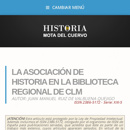
CAMBIAR MENÚ
LA ASOCIACIÓN DE
HISTORIA EN LA BIBLIOTECA
REGIONAL DE CLM
AUTOR:
JUAN MANUEL RUIZ DE VALBUENA QUEJIGO
ISSN 2386-5172 - Serie:
XXI-5
¡ATENCIÓN!
Este artículo está protegido por la Ley de Propiedad Intelectual.
Además incluimos el ISSN 2386-5172, otorgado por el organismo de ISSN de
España para publicaciones seriadas, que acredita que éste es parte de un
trabajo más extenso, cuyos artículos aparecen seriados. En virtud de la