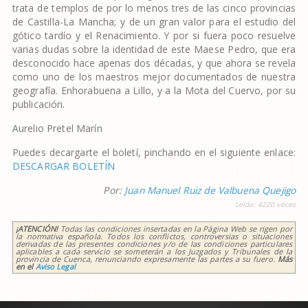
trata de templos de por lo menos tres de las cinco provincias
de Castilla-La Mancha; y de un gran valor para el estudio del
gótico tardío y el Renacimiento. Y por si fuera poco resuelve
varias dudas sobre la identidad de este Maese Pedro, que era
desconocido hace apenas dos décadas, y que ahora se revela
como uno de los maestros mejor documentados de nuestra
geografía. Enhorabuena a Lillo, y a la Mota del Cuervo, por su
publicación.
Aurelio Pretel Marín
Puedes decargarte el boletí, pinchando en el siguiente enlace:
DESCARGAR BOLETÍN
Por:
Juan Manuel Ruiz de Valbuena Quejigo
Leída:
4220
veces
¡ATENCIÓN!
Todas las condiciones insertadas en la Página Web se rigen por
la normativa española. Todos los conflictos, controversias o situaciones
derivadas de las presentes condiciones y/o de las condiciones particulares
aplicables a cada servicio se someterán a los Juzgados y Tribunales de la
provincia de Cuenca, renunciando expresamente las partes a su fuero.
Más
en el
Aviso Legal