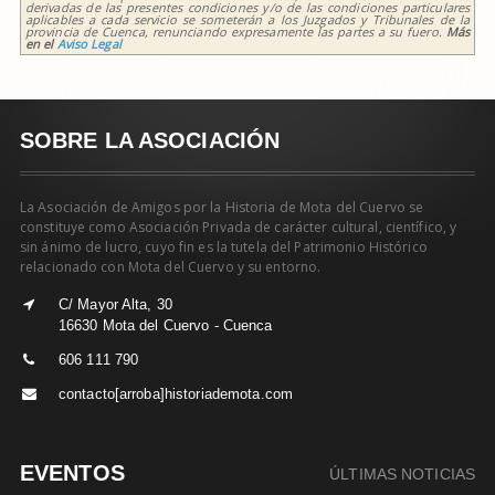
derivadas de las presentes condiciones y/o de las condiciones particulares
aplicables a cada servicio se someterán a los Juzgados y Tribunales de la
provincia de Cuenca, renunciando expresamente las partes a su fuero.
Más
en el
Aviso Legal
SOBRE LA ASOCIACIÓN
La Asociación de Amigos por la Historia de Mota del Cuervo se
constituye como Asociación Privada de carácter cultural, científico, y
sin ánimo de lucro, cuyo fin es la tutela del Patrimonio Histórico
relacionado con Mota del Cuervo y su entorno.
C/ Mayor Alta, 30
16630 Mota del Cuervo - Cuenca
606 111 790
contacto[arroba]historiademota.com
EVENTOS
ÚLTIMAS NOTICIAS