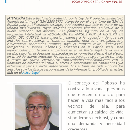
ISSN 2386-5172 - Serie:
XVI-38
¡ATENCIÓN!
Este artículo está protegido por la Ley de Propiedad Intelectual.
Además incluimos el ISSN 2386-5172, otorgado por el organismo de ISSN de
España para publicaciones seriadas, que acredita que éste es parte de un
trabajo más extenso, cuyos artículos aparecen seriados. En virtud de la
nueva redacción del artículo 32.1º parágrafo segundo de la Ley de
Propiedad Intelectual, la ASOCIACIÓN DE AMIGOS POR LA HISTORIA DE
MOTA DEL CUERVO hace mención expresa a la oposición de que sus
artículos sobre historia, artículos de opinión, noticias, investigaciones y
cualesquiera contenidos propios, bajo el formato texto, audiovisual,
fotográfico o sonoro insertos y accesibles en la Página Web, sean
reproducidos por terceros amparándose en el límite legal de la cita o
reseña, salvo las exclusiones amparadas en la normativa afecta. A tal efecto,
en virtud de cuanto antecede, le requerimos para que se ponga en contacto
a través de correo electrónico: contacto@historiademota.com con la
finalidad de efectuar solicitud al efecto o relacionarle las condiciones y/o
extremos sujetos a dicha autorización. Los autores de cada uno de los
artículos son los únicos responsables de la información publicada en estos.
Más en el
Aviso Legal
El concejo del Toboso ha
contratado a varias personas
que ejercen un oficio para
hacer la vida más fácil a los
vecinos de ella, para
aumentar su calidad de vida,
si podemos decir así, y cubrir
una demanda y necesidad
crecientes.