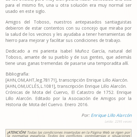
para el mismo fin, una u otra solución era muy normal ser
usado en este siglo.
Amigos del Toboso, nuestros antepasados santiaguistas
debieron de estar contentos con su concejo que miraba por
la salud de los vecinos y les ayudaba a tener herramientas de
hierro para mejorar y facilitar sus condiciones de trabajo.
Dedicado a mi parienta Isabel Muñoz García, natural del
Toboso, amante de su pueblo y de sus gentes, que además
tiene unas ganas tremendas de pasarse una temporadita allí.
Bibliografía:
[AHN,OM,AHT,leg.78171], transcripción Enrique Lillo Alarcón.
[AHN,OM,UCLÉS,L.1081], transcripción Enrique Lillo Alarcón.
Crónicas de Mota del Cuervo, El Catastro de 1752. Enrique
Lillo Alarcón. Editado por la Asociación de Amigos por la
Historia de Mota del Cuervo. Enero 2016.
Por:
Enrique Lillo Alarcón
Leída:
2295
veces
¡ATENCIÓN!
Todas las condiciones insertadas en la Página Web se rigen por
la normativa española. Todos los conflictos, controversias o situaciones