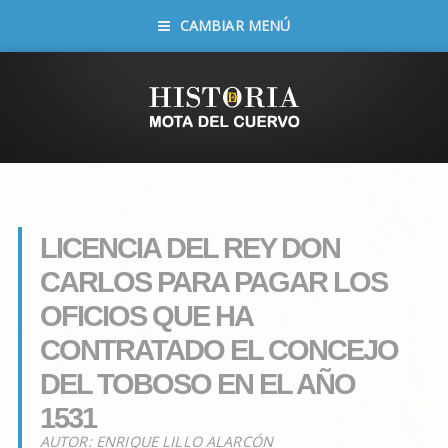
CAMBIAR MENÚ
LICENCIA DEL REY DON
CARLOS PARA PAGAR LOS
OFICIOS QUE HA
CONTRATADO EL CONCEJO
DEL TOBOSO EN EL AÑO
1531
AUTOR:
ENRIQUE LILLO ALARCÓN