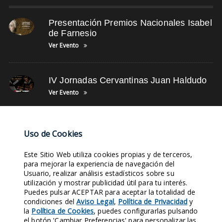
Presentación Premios Nacionales Isabel
de Farnesio
Ver Evento
IV Jornadas Cervantinas Juan Haldudo
Ver Evento
NUBE DE TAGS
Uso de Cookies
Este Sitio Web utiliza cookies propias y de terceros,
SIGLO XIX
TUNEL DEL TIEMPO
LEYENDAS
FOTOS DE OFICIOS
para mejorar la experiencia de navegación del
Usuario, realizar análisis estadísticos sobre su
ESTATUTOS
FOTOS DE TRADICIONES
EVENTOS
OBJETIVOS
utilización y mostrar publicidad útil para tu interés.
ÚLTIMAS NOTICIAS
SIGLO XVII
Puedes pulsar ACEPTAR para aceptar la totalidad de
condiciones del
Aviso Legal
,
Política de Privacidad
y
la
Política de Cookies
, puedes configurarlas pulsando
Entra en nuestras Redes Sociales y síguenos. Conocerás nuestra
el botón 'Cambiar Preferencias' para personalizar las