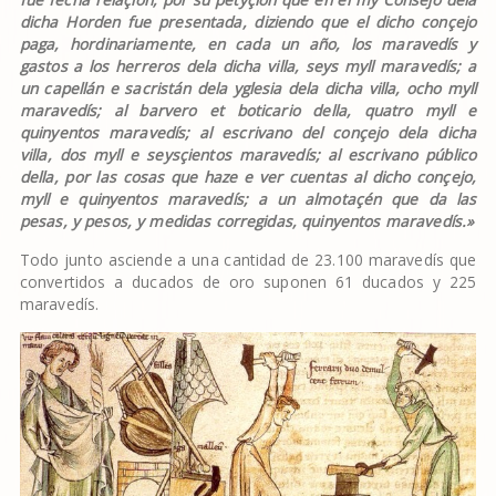
dicha Horden fue presentada, diziendo que el dicho conçejo
paga, hordinariamente, en cada un año, los maravedís y
gastos a los herreros dela dicha villa, seys myll maravedís; a
un capellán e sacristán dela yglesia dela dicha villa, ocho myll
maravedís; al barvero et boticario della, quatro myll e
quinyentos maravedís; al escrivano del conçejo dela dicha
villa, dos myll e seysçientos maravedís; al escrivano público
della, por las cosas que haze e ver cuentas al dicho conçejo,
myll e quinyentos maravedís; a un almotaçén que da las
pesas, y pesos, y medidas corregidas, quinyentos maravedís.»
Todo junto asciende a una cantidad de 23.100 maravedís que
convertidos a ducados de oro suponen 61 ducados y 225
maravedís.