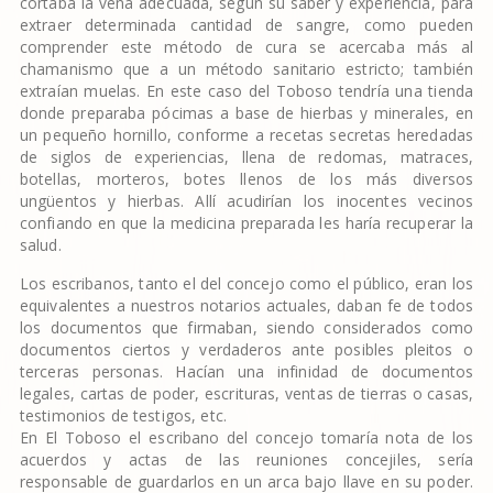
cortaba la vena adecuada, según su saber y experiencia, para
extraer determinada cantidad de sangre, como pueden
comprender este método de cura se acercaba más al
chamanismo que a un método sanitario estricto; también
extraían muelas. En este caso del Toboso tendría una tienda
donde preparaba pócimas a base de hierbas y minerales, en
un pequeño hornillo, conforme a recetas secretas heredadas
de siglos de experiencias, llena de redomas, matraces,
botellas, morteros, botes llenos de los más diversos
ungüentos y hierbas. Allí acudirían los inocentes vecinos
confiando en que la medicina preparada les haría recuperar la
salud.
Los escribanos, tanto el del concejo como el público, eran los
equivalentes a nuestros notarios actuales, daban fe de todos
los documentos que firmaban, siendo considerados como
documentos ciertos y verdaderos ante posibles pleitos o
terceras personas. Hacían una infinidad de documentos
legales, cartas de poder, escrituras, ventas de tierras o casas,
testimonios de testigos, etc.
En El Toboso el escribano del concejo tomaría nota de los
acuerdos y actas de las reuniones concejiles, sería
responsable de guardarlos en un arca bajo llave en su poder.