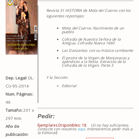
Revista 31 HISTORIA de Mota del Cuervo con los
siguientes reportajes:
Mota del Cuervo. Nacimiento de un
pueblo
Cofradía de Nuestra Señora de la
Antigua. Cofradía Nueva 1660
Las Danzantas con su música cambiante
El postre de la Virgen de Manjavacas y
apéndices a la fiesta. Extractos de la
Cofradía de la Virgen. Parte 3
Y la Sección:
Dep. Legal:
DL-
CU-95-2014
Editorial
Num. Páginas:
46
Tamaño:
201 x
Pedir:
297 mm.
Ejemplares Disponibles:
18
(
Si no hay suficientes,
Año de
contacte con nosotros
aquí
. Intentaremos pedir más a
la Editorial
)
publicación: