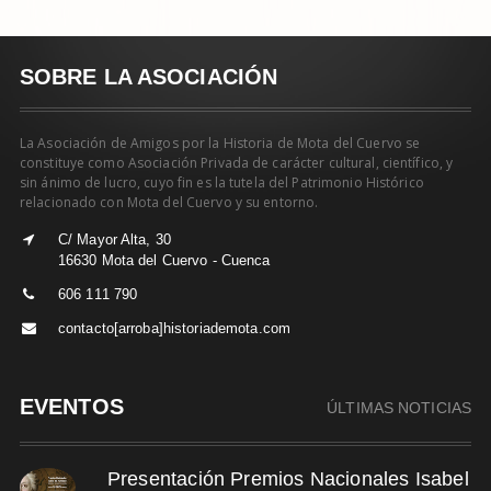
SOBRE LA ASOCIACIÓN
La Asociación de Amigos por la Historia de Mota del Cuervo se
constituye como Asociación Privada de carácter cultural, científico, y
sin ánimo de lucro, cuyo fin es la tutela del Patrimonio Histórico
relacionado con Mota del Cuervo y su entorno.
C/ Mayor Alta, 30
16630 Mota del Cuervo - Cuenca
606 111 790
contacto[arroba]historiademota.com
EVENTOS
ÚLTIMAS NOTICIAS
Presentación Premios Nacionales Isabel