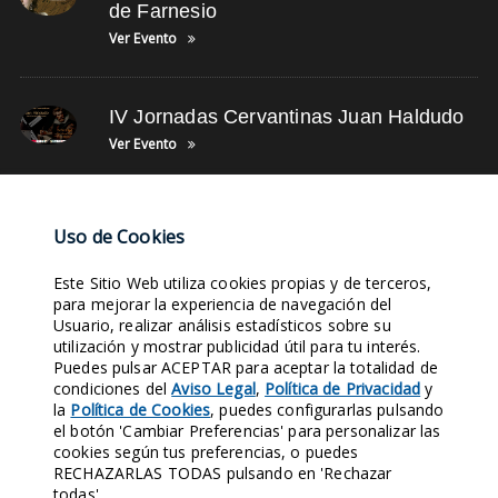
de Farnesio
Ver Evento
IV Jornadas Cervantinas Juan Haldudo
Ver Evento
NUBE DE TAGS
Uso de Cookies
Este Sitio Web utiliza cookies propias y de terceros,
SUSCRÍBETE
RETRATOS ANTIGUOS
LEYENDA BALCÓN
SIGLO XVI
para mejorar la experiencia de navegación del
Usuario, realizar análisis estadísticos sobre su
FACEBOOK
TWITTER
FOTOS ANTIGUAS
LINKEDIN
SIGLO XX
utilización y mostrar publicidad útil para tu interés.
HAZTE SOCIO
Puedes pulsar ACEPTAR para aceptar la totalidad de
condiciones del
Aviso Legal
,
Política de Privacidad
y
la
Política de Cookies
, puedes configurarlas pulsando
Entra en nuestras Redes Sociales y síguenos. Conocerás nuestra
el botón 'Cambiar Preferencias' para personalizar las
Historia al instante.
cookies según tus preferencias, o puedes
RECHAZARLAS TODAS pulsando en 'Rechazar
1970
421
124
158
todas'.