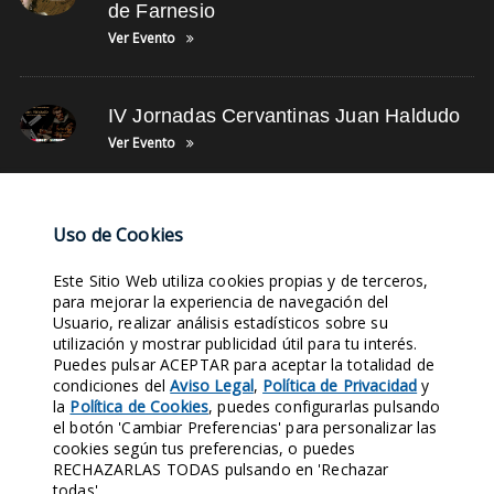
de Farnesio
Ver Evento
IV Jornadas Cervantinas Juan Haldudo
Ver Evento
NUBE DE TAGS
Uso de Cookies
Este Sitio Web utiliza cookies propias y de terceros,
SIGLO XVII
TIENDA ONLINE
ASOCIACIÓN
LEYENDA TORRE
para mejorar la experiencia de navegación del
Usuario, realizar análisis estadísticos sobre su
OBJETIVOS
ÚLTIMAS NOTICIAS
TUNEL DEL TIEMPO
FOTOS DE OFICIOS
utilización y mostrar publicidad útil para tu interés.
LEYENDA BALCÓN
YOUTUBE
Puedes pulsar ACEPTAR para aceptar la totalidad de
condiciones del
Aviso Legal
,
Política de Privacidad
y
la
Política de Cookies
, puedes configurarlas pulsando
Entra en nuestras Redes Sociales y síguenos. Conocerás nuestra
el botón 'Cambiar Preferencias' para personalizar las
Historia al instante.
cookies según tus preferencias, o puedes
RECHAZARLAS TODAS pulsando en 'Rechazar
1970
421
124
158
todas'.