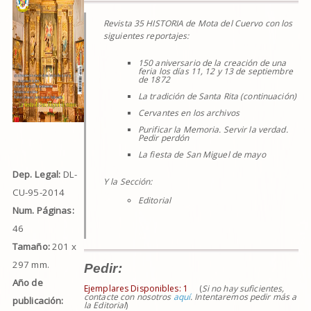
Revista 35 HISTORIA de Mota del Cuervo con los
siguientes reportajes:
150 aniversario de la creación de una
feria los días 11, 12 y 13 de septiembre
de 1872
La tradición de Santa Rita (continuación)
Cervantes en los archivos
Purificar la Memoria. Servir la verdad.
Pedir perdón
La fiesta de San Miguel de mayo
Dep. Legal:
DL-
Y la Sección:
CU-95-2014
Editorial
Num. Páginas:
46
Tamaño:
201 x
297 mm.
Pedir:
Año de
Ejemplares Disponibles:
1
(
Si no hay suficientes,
contacte con nosotros
aquí
. Intentaremos pedir más a
publicación:
la Editorial
)