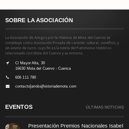
SOBRE LA ASOCIACIÓN
La Asociación de Amigos por la Historia de Mota del Cuervo se
constituye como Asociación Privada de carácter cultural, científico, y
sin ánimo de lucro, cuyo fin es la tutela del Patrimonio Histórico
relacionado con Mota del Cuervo y su entorno.
C/ Mayor Alta, 30
16630 Mota del Cuervo - Cuenca
606 111 790
contacto[arroba]historiademota.com
EVENTOS
ÚLTIMAS NOTICIAS
Presentación Premios Nacionales Isabel